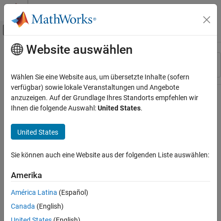
Weiter zum Inhalt
MATLAB Hilfe-Center
Umschaltung für Off-Canvas-Navigation
Website auswählen
Hauptinhalt
Ressource
Sortieren nach
Source
Wählen Sie eine Website aus, um übersetzte Inhalte (sofern
verfügbar) sowie lokale Veranstaltungen und Angebote
Status
anzuzeigen. Auf der Grundlage Ihres Standorts empfehlen wir
Ihnen die folgende Auswahl:
United States
.
United States
Sie können auch eine Website aus der folgenden Liste auswählen:
Amerika
América Latina
(Español)
Canada
(English)
United States
(English)