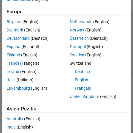
Europa
Belgium
(English)
Netherlands
(English)
Trust Center
Handelsmarken
Datenschutz-Richtlinien
Denmark
(English)
Norway
(English)
Datendiebstahl verhindern
Status von Anwendungen
Kontakt
Deutschland
(Deutsch)
Österreich
(Deutsch)
© 1994-2026 The MathWorks, Inc.
España
(Español)
Portugal
(English)
Finland
(English)
Sweden
(English)
Website auswählen
Deutschland
France
(Français)
Switzerland
Ireland
(English)
Deutsch
Italia
(Italiano)
English
Luxembourg
(English)
Français
United Kingdom
(English)
Asien-Pazifik
Australia
(English)
India
(English)