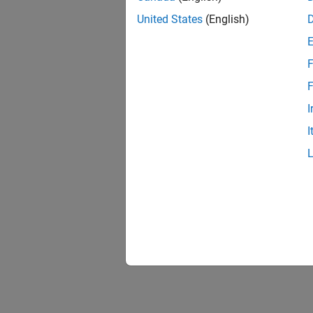
United States
(English)
F
F
I
I