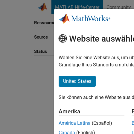
Weiter zum Inhalt
MATLAB Hilfe-Center
Community
Ressource
Website auswähl
Source
Sortie
Status
Wählen Sie eine Website aus, um üb
Grundlage Ihres Standorts empfehle
United States
Sie können auch eine Website aus d
Amerika
América Latina
(Español)
Canada
(English)