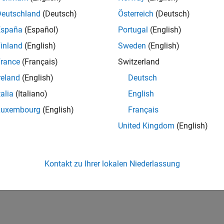
Deutschland
(Deutsch)
Österreich
(Deutsch)
España
(Español)
Portugal
(English)
inland
(English)
Sweden
(English)
rance
(Français)
Switzerland
reland
(English)
Deutsch
talia
(Italiano)
English
Luxembourg
(English)
Français
United Kingdom
(English)
Kontakt zu Ihrer lokalen Niederlassung