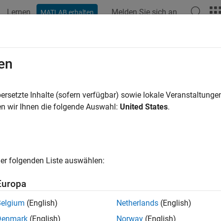
Lernen
Melden Sie sich an
MATLAB erhalten
en
ren nach
ersetzte Inhalte (sofern verfügbar) sowie lokale Veranstaltung
n wir Ihnen die folgende Auswahl:
United States
.
er folgenden Liste auswählen:
Europa
Belgium
(English)
Netherlands
(English)
Denmark
(English)
Norway
(English)