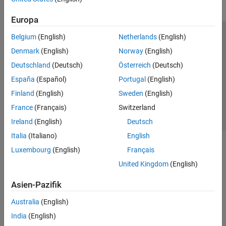
Europa
Belgium
(English)
Netherlands
(English)
Trust Center
Handelsmarken
Datenschutz-Richtlinien
Denmark
(English)
Norway
(English)
Datendiebstahl verhindern
Status von Anwendungen
Kontakt
Deutschland
(Deutsch)
Österreich
(Deutsch)
© 1994-2026 The MathWorks, Inc.
España
(Español)
Portugal
(English)
Finland
(English)
Sweden
(English)
Website auswählen
Deutschland
France
(Français)
Switzerland
Ireland
(English)
Deutsch
Italia
(Italiano)
English
Luxembourg
(English)
Français
United Kingdom
(English)
Asien-Pazifik
Australia
(English)
India
(English)