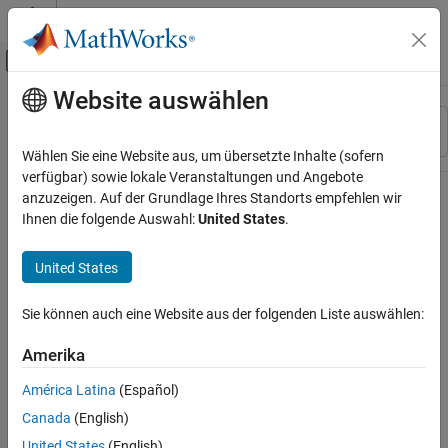
Weiter zum Inhalt
MATLAB Hilfe-Center
Umschaltung für Off-Canvas-Navigation
Website auswählen
Hauptinhalt
Ressource
Sortieren nach
Source
Wählen Sie eine Website aus, um übersetzte Inhalte (sofern
verfügbar) sowie lokale Veranstaltungen und Angebote
Status
anzuzeigen. Auf der Grundlage Ihres Standorts empfehlen wir
Ihnen die folgende Auswahl:
United States
.
United States
Sie können auch eine Website aus der folgenden Liste auswählen:
Amerika
América Latina
(Español)
Canada
(English)
United States
(English)