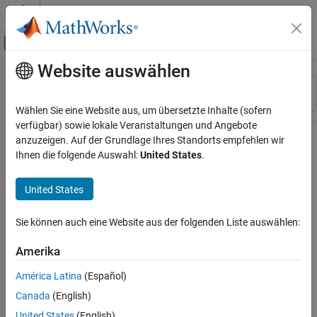
Weiter zum Inhalt
MATLAB Hilfe-Center
Umschaltung für Off-Canvas-Navigation
Website auswählen
Hauptinhalt
Ressource
Sortieren nach
Source
Wählen Sie eine Website aus, um übersetzte Inhalte (sofern
verfügbar) sowie lokale Veranstaltungen und Angebote
Status
anzuzeigen. Auf der Grundlage Ihres Standorts empfehlen wir
Ihnen die folgende Auswahl:
United States
.
United States
Sie können auch eine Website aus der folgenden Liste auswählen:
Amerika
América Latina
(Español)
Canada
(English)
United States
(English)