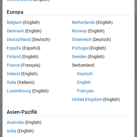
Europa
Belgium
(English)
Netherlands
(English)
Trust Center
Handelsmarken
Datenschutz-Richtlinien
Denmark
(English)
Norway
(English)
Datendiebstahl verhindern
Status von Anwendungen
Kontakt
Deutschland
(Deutsch)
Österreich
(Deutsch)
© 1994-2026 The MathWorks, Inc.
España
(Español)
Portugal
(English)
Finland
(English)
Sweden
(English)
Website auswählen
Deutschland
France
(Français)
Switzerland
Ireland
(English)
Deutsch
Italia
(Italiano)
English
Luxembourg
(English)
Français
United Kingdom
(English)
Asien-Pazifik
Australia
(English)
India
(English)