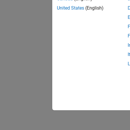
United States
(English)
F
F
I
I