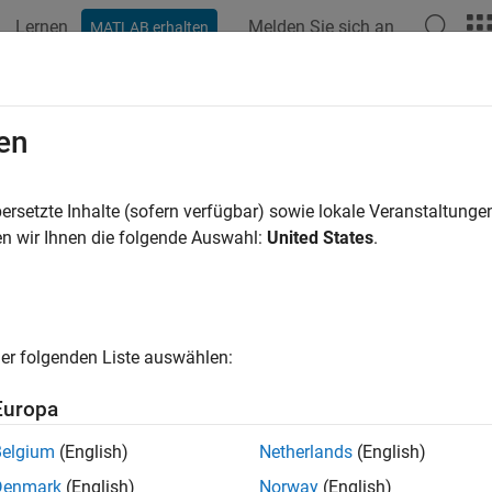
Lernen
Melden Sie sich an
MATLAB erhalten
en
ren nach
ersetzte Inhalte (sofern verfügbar) sowie lokale Veranstaltung
n wir Ihnen die folgende Auswahl:
United States
.
er folgenden Liste auswählen:
Europa
Belgium
(English)
Netherlands
(English)
Denmark
(English)
Norway
(English)