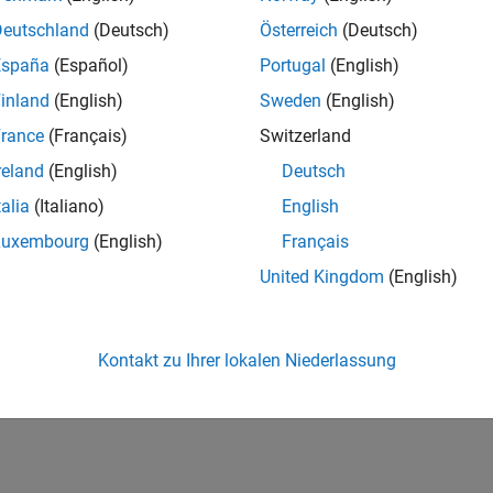
Deutschland
(Deutsch)
Österreich
(Deutsch)
España
(Español)
Portugal
(English)
inland
(English)
Sweden
(English)
rance
(Français)
Switzerland
reland
(English)
Deutsch
talia
(Italiano)
English
Luxembourg
(English)
Français
United Kingdom
(English)
Kontakt zu Ihrer lokalen Niederlassung