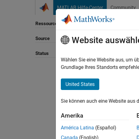
Weiter zum Inhalt
MATLAB Hilfe-Center
Community
Ressource
Website auswähl
Source
Sortie
Status
Wählen Sie eine Website aus, um üb
Grundlage Ihres Standorts empfehle
United States
Sie können auch eine Website aus d
Amerika
América Latina
(Español)
Canada
(English)