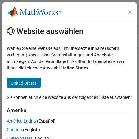
Weiter zum Inhalt
MATLAB Hilfe-Center
Umschaltung für Off-Canvas-Navigation
Website auswählen
Hauptinhalt
Ressource
Sortieren nach
Source
Wählen Sie eine Website aus, um übersetzte Inhalte (sofern
verfügbar) sowie lokale Veranstaltungen und Angebote
Status
anzuzeigen. Auf der Grundlage Ihres Standorts empfehlen wir
Ihnen die folgende Auswahl:
United States
.
United States
Sie können auch eine Website aus der folgenden Liste auswählen:
Amerika
América Latina
(Español)
Canada
(English)
United States
(English)