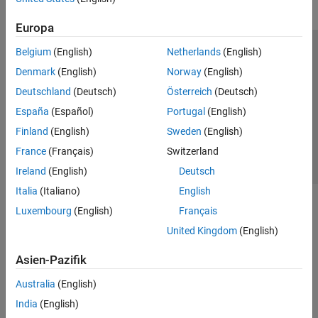
Europa
Belgium
(English)
Netherlands
(English)
Trust Center
Handelsmarken
Datenschutz-Richtlinien
Denmark
(English)
Norway
(English)
Datendiebstahl verhindern
Status von Anwendungen
Kontakt
Deutschland
(Deutsch)
Österreich
(Deutsch)
© 1994-2026 The MathWorks, Inc.
España
(Español)
Portugal
(English)
Finland
(English)
Sweden
(English)
Website auswählen
Deutschland
France
(Français)
Switzerland
Ireland
(English)
Deutsch
Italia
(Italiano)
English
Luxembourg
(English)
Français
United Kingdom
(English)
Asien-Pazifik
Australia
(English)
India
(English)