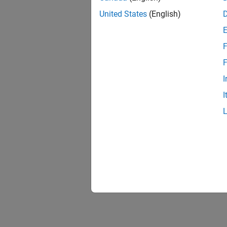
United States
(English)
F
F
I
I