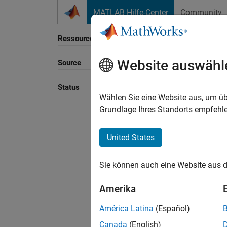
Weiter zum Inhalt
MATLAB Hilfe-Center
Community
Ressource
Website auswähl
Source
Sortie
Status
Wählen Sie eine Website aus, um üb
Grundlage Ihres Standorts empfehle
United States
Sie können auch eine Website aus d
Amerika
América Latina
(Español)
Canada
(English)