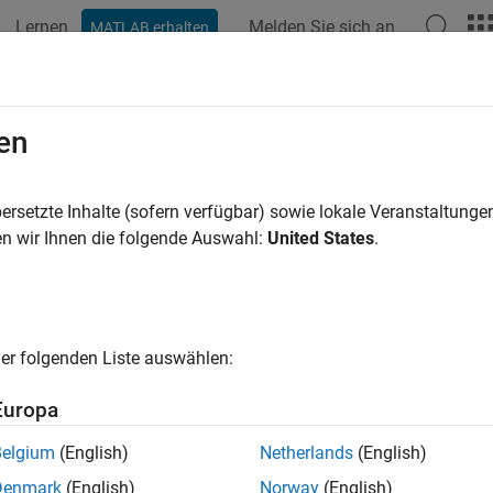
Lernen
Melden Sie sich an
MATLAB erhalten
en
ren nach
ersetzte Inhalte (sofern verfügbar) sowie lokale Veranstaltung
n wir Ihnen die folgende Auswahl:
United States
.
er folgenden Liste auswählen:
Europa
Belgium
(English)
Netherlands
(English)
Denmark
(English)
Norway
(English)