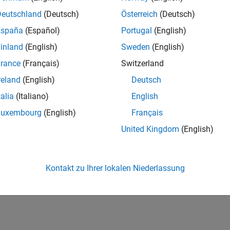
Deutschland
(Deutsch)
Österreich
(Deutsch)
España
(Español)
Portugal
(English)
inland
(English)
Sweden
(English)
rance
(Français)
Switzerland
reland
(English)
Deutsch
talia
(Italiano)
English
Luxembourg
(English)
Français
United Kingdom
(English)
Kontakt zu Ihrer lokalen Niederlassung