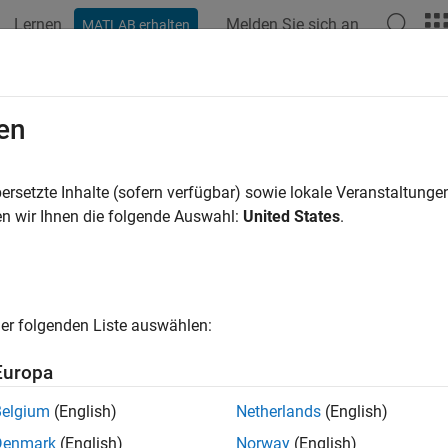
Lernen
Melden Sie sich an
MATLAB erhalten
en
ren nach
ersetzte Inhalte (sofern verfügbar) sowie lokale Veranstaltung
n wir Ihnen die folgende Auswahl:
United States
.
er folgenden Liste auswählen:
Europa
Belgium
(English)
Netherlands
(English)
Denmark
(English)
Norway
(English)