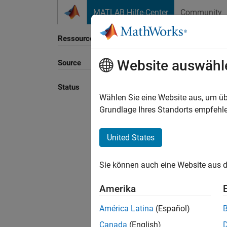
Weiter zum Inhalt
MATLAB Hilfe-Center
Community
Ressource
Website auswähl
Source
Sortie
Status
Wählen Sie eine Website aus, um üb
Grundlage Ihres Standorts empfehle
United States
Sie können auch eine Website aus d
Amerika
América Latina
(Español)
Canada
(English)