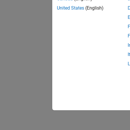
United States
(English)
F
F
I
I