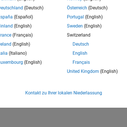
Deutschland
(Deutsch)
Österreich
(Deutsch)
España
(Español)
Portugal
(English)
inland
(English)
Sweden
(English)
rance
(Français)
Switzerland
reland
(English)
Deutsch
talia
(Italiano)
English
Luxembourg
(English)
Français
United Kingdom
(English)
Kontakt zu Ihrer lokalen Niederlassung