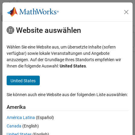
Weiter zum Inhalt
MATLAB Hilfe-Center
Umschaltung für Off-Canvas-Navigation
Website auswählen
Hauptinhalt
Ressource
Sortieren nach
Source
Wählen Sie eine Website aus, um übersetzte Inhalte (sofern
verfügbar) sowie lokale Veranstaltungen und Angebote
Status
anzuzeigen. Auf der Grundlage Ihres Standorts empfehlen wir
Ihnen die folgende Auswahl:
United States
.
United States
Sie können auch eine Website aus der folgenden Liste auswählen:
Amerika
América Latina
(Español)
Canada
(English)
United States
(English)