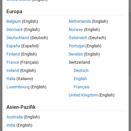
Europa
Belgium
(English)
Netherlands
(English)
Trust Center
Handelsmarken
Datenschutz-Richtlinien
Denmark
(English)
Norway
(English)
Datendiebstahl verhindern
Status von Anwendungen
Kontakt
Deutschland
(Deutsch)
Österreich
(Deutsch)
© 1994-2026 The MathWorks, Inc.
España
(Español)
Portugal
(English)
Finland
(English)
Sweden
(English)
Website auswählen
Deutschland
France
(Français)
Switzerland
Ireland
(English)
Deutsch
Italia
(Italiano)
English
Luxembourg
(English)
Français
United Kingdom
(English)
Asien-Pazifik
Australia
(English)
India
(English)