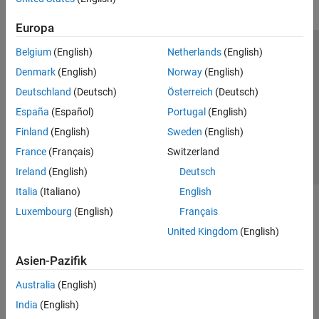
Europa
Belgium
(English)
Netherlands
(English)
Trust Center
Handelsmarken
Datenschutz-Richtlinien
Denmark
(English)
Norway
(English)
Datendiebstahl verhindern
Status von Anwendungen
Kontakt
Deutschland
(Deutsch)
Österreich
(Deutsch)
© 1994-2026 The MathWorks, Inc.
España
(Español)
Portugal
(English)
Finland
(English)
Sweden
(English)
Website auswählen
Deutschland
France
(Français)
Switzerland
Ireland
(English)
Deutsch
Italia
(Italiano)
English
Luxembourg
(English)
Français
United Kingdom
(English)
Asien-Pazifik
Australia
(English)
India
(English)