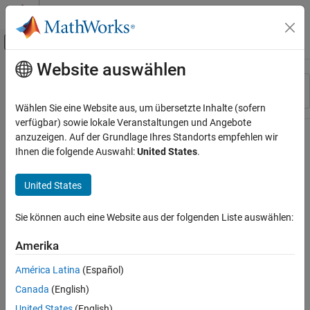
Weiter zum Inhalt
MATLAB Hilfe-Center
Umschaltung für Off-Canvas-Navigation
Website auswählen
Hauptinhalt
Ressource
Sortieren nach
Source
Wählen Sie eine Website aus, um übersetzte Inhalte (sofern
verfügbar) sowie lokale Veranstaltungen und Angebote
Status
anzuzeigen. Auf der Grundlage Ihres Standorts empfehlen wir
Ihnen die folgende Auswahl:
United States
.
United States
Sie können auch eine Website aus der folgenden Liste auswählen:
Amerika
América Latina
(Español)
Canada
(English)
United States
(English)