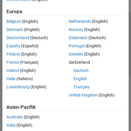
Europa
Belgium
(English)
Netherlands
(English)
Trust Center
Handelsmarken
Datenschutz-Richtlinien
Denmark
(English)
Norway
(English)
Datendiebstahl verhindern
Status von Anwendungen
Kontakt
Deutschland
(Deutsch)
Österreich
(Deutsch)
© 1994-2026 The MathWorks, Inc.
España
(Español)
Portugal
(English)
Finland
(English)
Sweden
(English)
Website auswählen
Deutschland
France
(Français)
Switzerland
Ireland
(English)
Deutsch
Italia
(Italiano)
English
Luxembourg
(English)
Français
United Kingdom
(English)
Asien-Pazifik
Australia
(English)
India
(English)