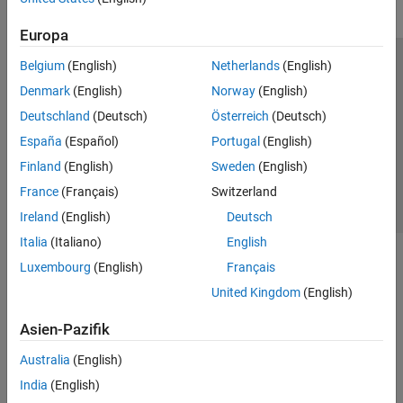
Europa
Belgium
(English)
Netherlands
(English)
Trust Center
Handelsmarken
Datenschutz-Richtlinien
Denmark
(English)
Norway
(English)
Datendiebstahl verhindern
Status von Anwendungen
Kontakt
Deutschland
(Deutsch)
Österreich
(Deutsch)
© 1994-2026 The MathWorks, Inc.
España
(Español)
Portugal
(English)
Finland
(English)
Sweden
(English)
Website auswählen
Deutschland
France
(Français)
Switzerland
Ireland
(English)
Deutsch
Italia
(Italiano)
English
Luxembourg
(English)
Français
United Kingdom
(English)
Asien-Pazifik
Australia
(English)
India
(English)