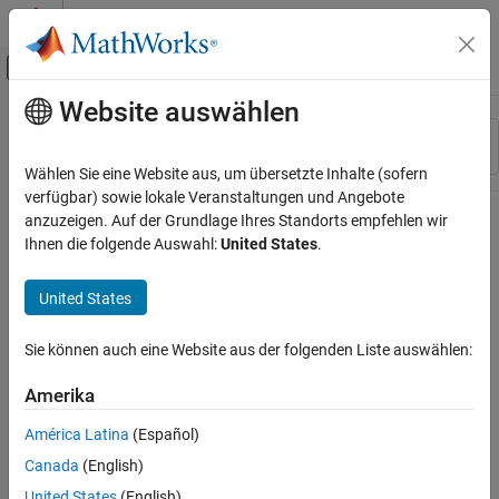
Weiter zum Inhalt
MATLAB Hilfe-Center
Umschaltung für Off-Canvas-Navigation
Website auswählen
Hauptinhalt
Ressource
Sortieren nach
Source
Wählen Sie eine Website aus, um übersetzte Inhalte (sofern
verfügbar) sowie lokale Veranstaltungen und Angebote
Status
anzuzeigen. Auf der Grundlage Ihres Standorts empfehlen wir
Ihnen die folgende Auswahl:
United States
.
United States
Sie können auch eine Website aus der folgenden Liste auswählen:
Amerika
América Latina
(Español)
Canada
(English)
United States
(English)