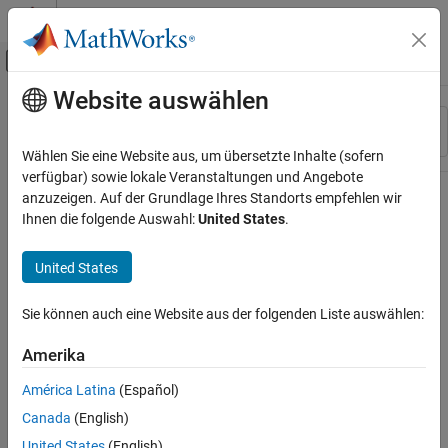
Weiter zum Inhalt
MATLAB Hilfe-Center
Umschaltung für Off-Canvas-Navigation
Website auswählen
Hauptinhalt
Ressource
Sortieren nach
Source
Wählen Sie eine Website aus, um übersetzte Inhalte (sofern
verfügbar) sowie lokale Veranstaltungen und Angebote
Status
anzuzeigen. Auf der Grundlage Ihres Standorts empfehlen wir
Ihnen die folgende Auswahl:
United States
.
United States
Sie können auch eine Website aus der folgenden Liste auswählen:
Amerika
América Latina
(Español)
Canada
(English)
United States
(English)