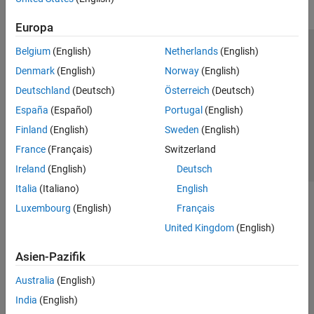
Europa
Belgium
(English)
Netherlands
(English)
Trust Center
Handelsmarken
Datenschutz-Richtlinien
Denmark
(English)
Norway
(English)
Datendiebstahl verhindern
Status von Anwendungen
Kontakt
Deutschland
(Deutsch)
Österreich
(Deutsch)
© 1994-2026 The MathWorks, Inc.
España
(Español)
Portugal
(English)
Finland
(English)
Sweden
(English)
Website auswählen
Deutschland
France
(Français)
Switzerland
Ireland
(English)
Deutsch
Italia
(Italiano)
English
Luxembourg
(English)
Français
United Kingdom
(English)
Asien-Pazifik
Australia
(English)
India
(English)