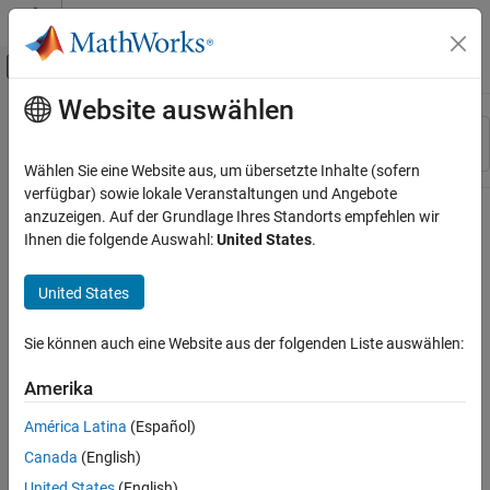
Weiter zum Inhalt
MATLAB Hilfe-Center
Umschaltung für Off-Canvas-Navigation
Website auswählen
Hauptinhalt
Ressource
Sortieren nach
Source
Wählen Sie eine Website aus, um übersetzte Inhalte (sofern
verfügbar) sowie lokale Veranstaltungen und Angebote
Status
anzuzeigen. Auf der Grundlage Ihres Standorts empfehlen wir
Ihnen die folgende Auswahl:
United States
.
United States
Sie können auch eine Website aus der folgenden Liste auswählen:
Amerika
América Latina
(Español)
Canada
(English)
United States
(English)