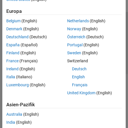
Europa
Belgium
(English)
Netherlands
(English)
Trust Center
Handelsmarken
Datenschutz-Richtlinien
Denmark
(English)
Norway
(English)
Datendiebstahl verhindern
Status von Anwendungen
Kontakt
Deutschland
(Deutsch)
Österreich
(Deutsch)
© 1994-2026 The MathWorks, Inc.
España
(Español)
Portugal
(English)
Finland
(English)
Sweden
(English)
Website auswählen
Deutschland
France
(Français)
Switzerland
Ireland
(English)
Deutsch
Italia
(Italiano)
English
Luxembourg
(English)
Français
United Kingdom
(English)
Asien-Pazifik
Australia
(English)
India
(English)