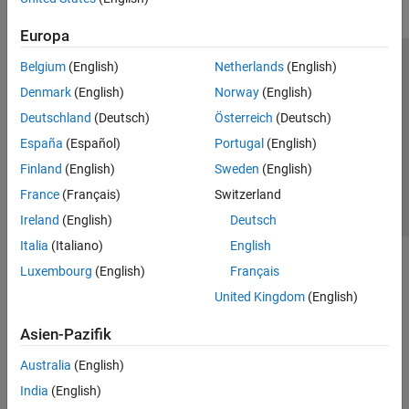
Europa
Belgium
(English)
Netherlands
(English)
Trust Center
Handelsmarken
Datenschutz-Richtlinien
Denmark
(English)
Norway
(English)
Datendiebstahl verhindern
Status von Anwendungen
Kontakt
Deutschland
(Deutsch)
Österreich
(Deutsch)
© 1994-2026 The MathWorks, Inc.
España
(Español)
Portugal
(English)
Finland
(English)
Sweden
(English)
Website auswählen
Deutschland
France
(Français)
Switzerland
Ireland
(English)
Deutsch
Italia
(Italiano)
English
Luxembourg
(English)
Français
United Kingdom
(English)
Asien-Pazifik
Australia
(English)
India
(English)