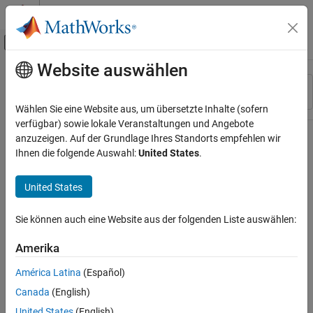
Weiter zum Inhalt
MATLAB Hilfe-Center
Umschaltung für Off-Canvas-Navigation
Website auswählen
Hauptinhalt
Ressource
Sortieren nach
Source
Wählen Sie eine Website aus, um übersetzte Inhalte (sofern
verfügbar) sowie lokale Veranstaltungen und Angebote
Status
anzuzeigen. Auf der Grundlage Ihres Standorts empfehlen wir
Ihnen die folgende Auswahl:
United States
.
United States
Sie können auch eine Website aus der folgenden Liste auswählen:
Amerika
América Latina
(Español)
Canada
(English)
United States
(English)