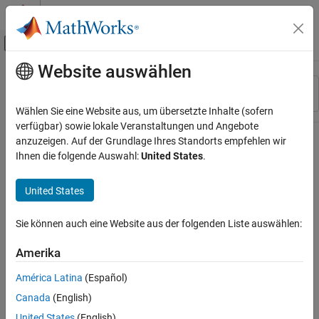
Weiter zum Inhalt
MATLAB Hilfe-Center
Umschaltung für Off-Canvas-Navigation
Website auswählen
Hauptinhalt
Ressource
Sortieren nach
Source
Wählen Sie eine Website aus, um übersetzte Inhalte (sofern
verfügbar) sowie lokale Veranstaltungen und Angebote
Status
anzuzeigen. Auf der Grundlage Ihres Standorts empfehlen wir
Ihnen die folgende Auswahl:
United States
.
United States
Sie können auch eine Website aus der folgenden Liste auswählen:
Amerika
América Latina
(Español)
Canada
(English)
United States
(English)