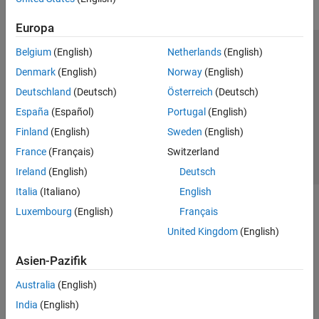
Europa
Belgium
(English)
Netherlands
(English)
Trust Center
Handelsmarken
Datenschutz-Richtlinien
Denmark
(English)
Norway
(English)
Datendiebstahl verhindern
Status von Anwendungen
Kontakt
Deutschland
(Deutsch)
Österreich
(Deutsch)
© 1994-2026 The MathWorks, Inc.
España
(Español)
Portugal
(English)
Finland
(English)
Sweden
(English)
Website auswählen
Deutschland
France
(Français)
Switzerland
Ireland
(English)
Deutsch
Italia
(Italiano)
English
Luxembourg
(English)
Français
United Kingdom
(English)
Asien-Pazifik
Australia
(English)
India
(English)