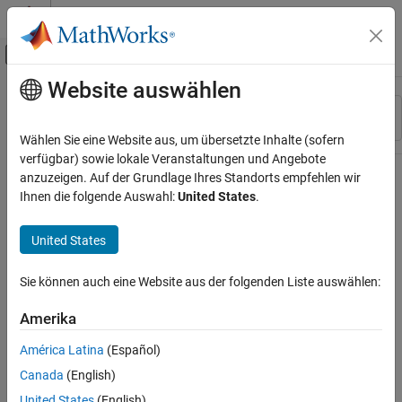
Weiter zum Inhalt
MATLAB Hilfe-Center
Umschaltung für Off-Canvas-Navigation
Website auswählen
Hauptinhalt
Ressource
Sortieren nach
Source
Wählen Sie eine Website aus, um übersetzte Inhalte (sofern
verfügbar) sowie lokale Veranstaltungen und Angebote
Status
anzuzeigen. Auf der Grundlage Ihres Standorts empfehlen wir
Ihnen die folgende Auswahl:
United States
.
United States
Sie können auch eine Website aus der folgenden Liste auswählen:
Amerika
América Latina
(Español)
Canada
(English)
United States
(English)