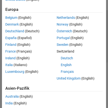
Europa
Belgium
(English)
Netherlands
(English)
Trust Center
Handelsmarken
Datenschutz-Richtlinien
Denmark
(English)
Norway
(English)
Datendiebstahl verhindern
Status von Anwendungen
Kontakt
Deutschland
(Deutsch)
Österreich
(Deutsch)
© 1994-2026 The MathWorks, Inc.
España
(Español)
Portugal
(English)
Finland
(English)
Sweden
(English)
Website auswählen
Deutschland
France
(Français)
Switzerland
Ireland
(English)
Deutsch
Italia
(Italiano)
English
Luxembourg
(English)
Français
United Kingdom
(English)
Asien-Pazifik
Australia
(English)
India
(English)