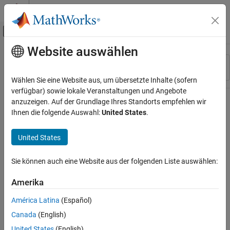
Weiter zum Inhalt
MATLAB Hilfe-Center
Umschaltung für Off-Canvas-Navigation
Website auswählen
Hauptinhalt
Ressource
Sortieren nach
Source
Wählen Sie eine Website aus, um übersetzte Inhalte (sofern
verfügbar) sowie lokale Veranstaltungen und Angebote
Status
anzuzeigen. Auf der Grundlage Ihres Standorts empfehlen wir
Ihnen die folgende Auswahl:
United States
.
United States
Sie können auch eine Website aus der folgenden Liste auswählen:
Amerika
América Latina
(Español)
Canada
(English)
United States
(English)