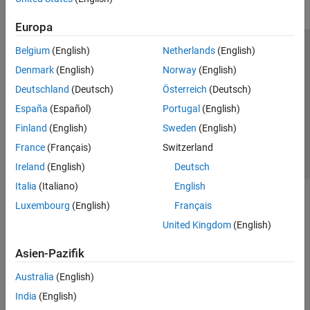
Europa
Belgium
(English)
Netherlands
(English)
Trust Center
Handelsmarken
Datenschutz-Richtlinien
Denmark
(English)
Norway
(English)
Datendiebstahl verhindern
Status von Anwendungen
Kontakt
Deutschland
(Deutsch)
Österreich
(Deutsch)
© 1994-2026 The MathWorks, Inc.
España
(Español)
Portugal
(English)
Finland
(English)
Sweden
(English)
Website auswählen
Deutschland
France
(Français)
Switzerland
Ireland
(English)
Deutsch
Italia
(Italiano)
English
Luxembourg
(English)
Français
United Kingdom
(English)
Asien-Pazifik
Australia
(English)
India
(English)