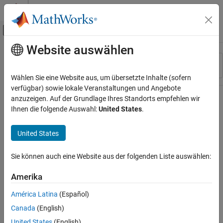
Weiter zum Inhalt
MATLAB Hilfe-Center
Umschaltung für Off-Canvas-Navigation
Website auswählen
Hauptinhalt
Ressource
Sortieren nach
Source
Wählen Sie eine Website aus, um übersetzte Inhalte (sofern
verfügbar) sowie lokale Veranstaltungen und Angebote
Status
anzuzeigen. Auf der Grundlage Ihres Standorts empfehlen wir
Ihnen die folgende Auswahl:
United States
.
United States
Sie können auch eine Website aus der folgenden Liste auswählen:
Amerika
América Latina
(Español)
Canada
(English)
United States
(English)