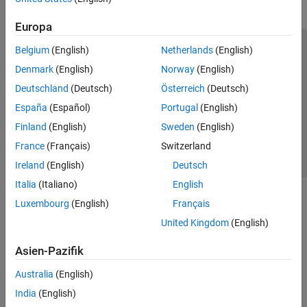
Europa
Belgium
(English)
Netherlands
(English)
Trust Center
Handelsmarken
Datenschutz-Richtlinien
Denmark
(English)
Norway
(English)
Datendiebstahl verhindern
Status von Anwendungen
Kontakt
Deutschland
(Deutsch)
Österreich
(Deutsch)
© 1994-2026 The MathWorks, Inc.
España
(Español)
Portugal
(English)
Finland
(English)
Sweden
(English)
Website auswählen
Deutschland
France
(Français)
Switzerland
Ireland
(English)
Deutsch
Italia
(Italiano)
English
Luxembourg
(English)
Français
United Kingdom
(English)
Asien-Pazifik
Australia
(English)
India
(English)