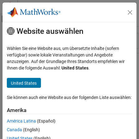
Weiter zum Inhalt
MATLAB Hilfe-Center
Umschaltung für Off-Canvas-Navigation
Website auswählen
Hauptinhalt
Ressource
Sortieren nach
Source
Wählen Sie eine Website aus, um übersetzte Inhalte (sofern
verfügbar) sowie lokale Veranstaltungen und Angebote
Status
anzuzeigen. Auf der Grundlage Ihres Standorts empfehlen wir
Ihnen die folgende Auswahl:
United States
.
United States
Sie können auch eine Website aus der folgenden Liste auswählen:
Amerika
América Latina
(Español)
Canada
(English)
United States
(English)