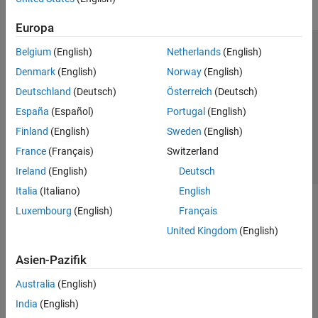
Europa
Belgium
(English)
Netherlands
(English)
Trust Center
Handelsmarken
Datenschutz-Richtlinien
Denmark
(English)
Norway
(English)
Datendiebstahl verhindern
Status von Anwendungen
Kontakt
Deutschland
(Deutsch)
Österreich
(Deutsch)
© 1994-2026 The MathWorks, Inc.
España
(Español)
Portugal
(English)
Finland
(English)
Sweden
(English)
Website auswählen
Deutschland
France
(Français)
Switzerland
Ireland
(English)
Deutsch
Italia
(Italiano)
English
Luxembourg
(English)
Français
United Kingdom
(English)
Asien-Pazifik
Australia
(English)
India
(English)