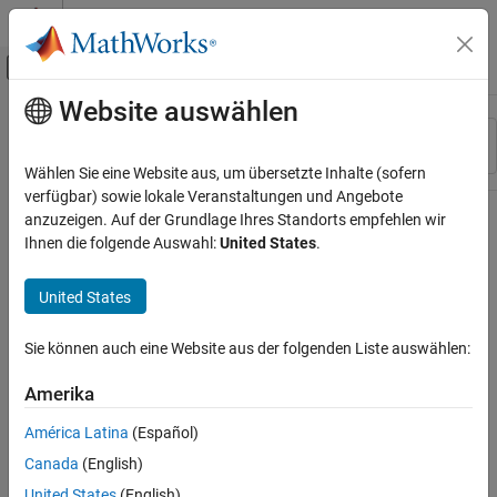
Weiter zum Inhalt
MATLAB Hilfe-Center
Umschaltung für Off-Canvas-Navigation
Website auswählen
Hauptinhalt
Ressource
Sortieren nach
Source
Wählen Sie eine Website aus, um übersetzte Inhalte (sofern
verfügbar) sowie lokale Veranstaltungen und Angebote
Status
anzuzeigen. Auf der Grundlage Ihres Standorts empfehlen wir
Ihnen die folgende Auswahl:
United States
.
United States
Sie können auch eine Website aus der folgenden Liste auswählen:
Amerika
América Latina
(Español)
Canada
(English)
United States
(English)