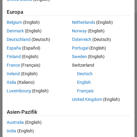
Europa
Belgium
(English)
Netherlands
(English)
Trust Center
Handelsmarken
Datenschutz-Richtlinien
Denmark
(English)
Norway
(English)
Datendiebstahl verhindern
Status von Anwendungen
Kontakt
Deutschland
(Deutsch)
Österreich
(Deutsch)
© 1994-2026 The MathWorks, Inc.
España
(Español)
Portugal
(English)
Finland
(English)
Sweden
(English)
Website auswählen
Deutschland
France
(Français)
Switzerland
Ireland
(English)
Deutsch
Italia
(Italiano)
English
Luxembourg
(English)
Français
United Kingdom
(English)
Asien-Pazifik
Australia
(English)
India
(English)