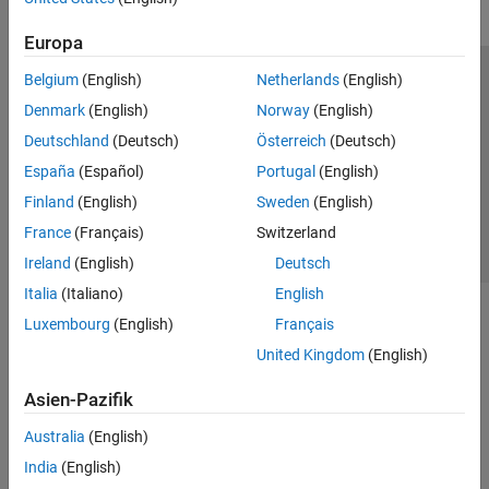
Europa
Belgium
(English)
Netherlands
(English)
Trust Center
Handelsmarken
Datenschutz-Richtlinien
Denmark
(English)
Norway
(English)
Datendiebstahl verhindern
Status von Anwendungen
Kontakt
Deutschland
(Deutsch)
Österreich
(Deutsch)
© 1994-2026 The MathWorks, Inc.
España
(Español)
Portugal
(English)
Finland
(English)
Sweden
(English)
Website auswählen
Deutschland
France
(Français)
Switzerland
Ireland
(English)
Deutsch
Italia
(Italiano)
English
Luxembourg
(English)
Français
United Kingdom
(English)
Asien-Pazifik
Australia
(English)
India
(English)