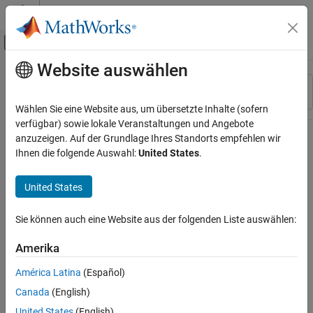
Weiter zum Inhalt
MATLAB Hilfe-Center
Umschaltung für Off-Canvas-Navigation
Website auswählen
Hauptinhalt
Ressource
Sortieren nach
Source
Wählen Sie eine Website aus, um übersetzte Inhalte (sofern
verfügbar) sowie lokale Veranstaltungen und Angebote
Status
anzuzeigen. Auf der Grundlage Ihres Standorts empfehlen wir
Ihnen die folgende Auswahl:
United States
.
United States
Sie können auch eine Website aus der folgenden Liste auswählen:
Amerika
América Latina
(Español)
Canada
(English)
United States
(English)