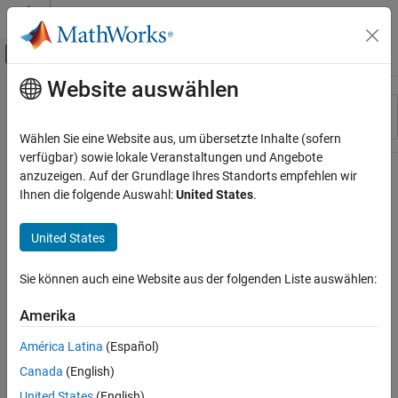
Weiter zum Inhalt
MATLAB Hilfe-Center
Umschaltung für Off-Canvas-Navigation
Website auswählen
Hauptinhalt
Ressource
Sortieren nach
Source
Wählen Sie eine Website aus, um übersetzte Inhalte (sofern
verfügbar) sowie lokale Veranstaltungen und Angebote
Status
anzuzeigen. Auf der Grundlage Ihres Standorts empfehlen wir
Ihnen die folgende Auswahl:
United States
.
United States
Sie können auch eine Website aus der folgenden Liste auswählen:
Amerika
América Latina
(Español)
Canada
(English)
United States
(English)