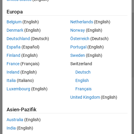
Europa
Belgium
(English)
Netherlands
(English)
Trust Center
Handelsmarken
Datenschutz-Richtlinien
Denmark
(English)
Norway
(English)
Datendiebstahl verhindern
Status von Anwendungen
Kontakt
Deutschland
(Deutsch)
Österreich
(Deutsch)
© 1994-2026 The MathWorks, Inc.
España
(Español)
Portugal
(English)
Finland
(English)
Sweden
(English)
Website auswählen
Deutschland
France
(Français)
Switzerland
Ireland
(English)
Deutsch
Italia
(Italiano)
English
Luxembourg
(English)
Français
United Kingdom
(English)
Asien-Pazifik
Australia
(English)
India
(English)