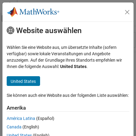
Weiter zum Inhalt
MATLAB Hilfe-Center
Umschaltung für Off-Canvas-Navigation
Website auswählen
Hauptinhalt
Ressource
Sortieren nach
Source
Wählen Sie eine Website aus, um übersetzte Inhalte (sofern
verfügbar) sowie lokale Veranstaltungen und Angebote
Status
anzuzeigen. Auf der Grundlage Ihres Standorts empfehlen wir
Ihnen die folgende Auswahl:
United States
.
United States
Sie können auch eine Website aus der folgenden Liste auswählen:
Amerika
América Latina
(Español)
Canada
(English)
United States
(English)