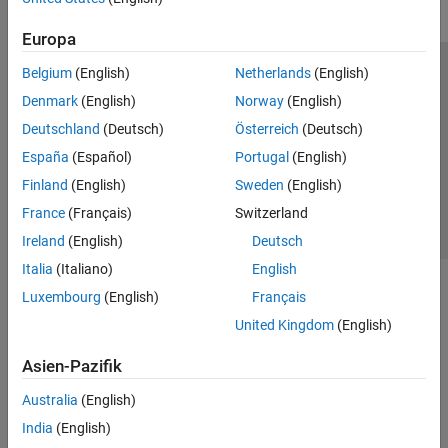
Europa
Belgium
(English)
Netherlands
(English)
Trust Center
Handelsmarken
Datenschutz-Richtlinien
Denmark
(English)
Norway
(English)
Datendiebstahl verhindern
Status von Anwendungen
Kontakt
Deutschland
(Deutsch)
Österreich
(Deutsch)
© 1994-2026 The MathWorks, Inc.
España
(Español)
Portugal
(English)
Finland
(English)
Sweden
(English)
Website auswählen
Deutschland
France
(Français)
Switzerland
Ireland
(English)
Deutsch
Italia
(Italiano)
English
Luxembourg
(English)
Français
United Kingdom
(English)
Asien-Pazifik
Australia
(English)
India
(English)