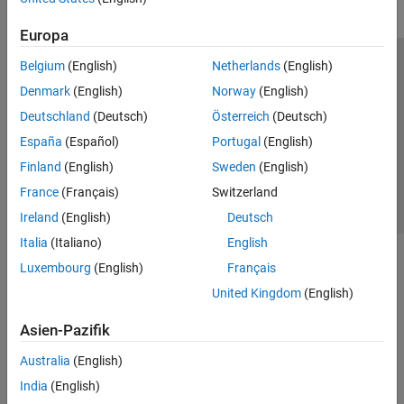
Europa
Belgium
(English)
Netherlands
(English)
Trust Center
Handelsmarken
Datenschutz-Richtlinien
Denmark
(English)
Norway
(English)
Datendiebstahl verhindern
Status von Anwendungen
Kontakt
Deutschland
(Deutsch)
Österreich
(Deutsch)
© 1994-2026 The MathWorks, Inc.
España
(Español)
Portugal
(English)
Finland
(English)
Sweden
(English)
Website auswählen
Deutschland
France
(Français)
Switzerland
Ireland
(English)
Deutsch
Italia
(Italiano)
English
Luxembourg
(English)
Français
United Kingdom
(English)
Asien-Pazifik
Australia
(English)
India
(English)