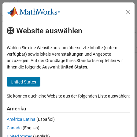
Weiter zum Inhalt
MATLAB Hilfe-Center
Umschaltung für Off-Canvas-Navigation
Website auswählen
Hauptinhalt
Ressource
Sortieren nach
Source
Wählen Sie eine Website aus, um übersetzte Inhalte (sofern
verfügbar) sowie lokale Veranstaltungen und Angebote
Status
anzuzeigen. Auf der Grundlage Ihres Standorts empfehlen wir
Ihnen die folgende Auswahl:
United States
.
United States
Sie können auch eine Website aus der folgenden Liste auswählen:
Amerika
América Latina
(Español)
Canada
(English)
United States
(English)