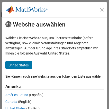
Weiter zum Inhalt
MATLAB Hilfe-Center
Umschaltung für Off-Canvas-Navigation
Website auswählen
Hauptinhalt
Ressource
Sortieren nach
Source
Wählen Sie eine Website aus, um übersetzte Inhalte (sofern
verfügbar) sowie lokale Veranstaltungen und Angebote
Status
anzuzeigen. Auf der Grundlage Ihres Standorts empfehlen wir
Ihnen die folgende Auswahl:
United States
.
United States
Sie können auch eine Website aus der folgenden Liste auswählen:
Amerika
América Latina
(Español)
Canada
(English)
United States
(English)