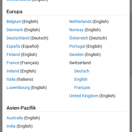
Europa
Belgium
(English)
Netherlands
(English)
Trust Center
Handelsmarken
Datenschutz-Richtlinien
Denmark
(English)
Norway
(English)
Datendiebstahl verhindern
Status von Anwendungen
Kontakt
Deutschland
(Deutsch)
Österreich
(Deutsch)
© 1994-2026 The MathWorks, Inc.
España
(Español)
Portugal
(English)
Finland
(English)
Sweden
(English)
Website auswählen
Deutschland
France
(Français)
Switzerland
Ireland
(English)
Deutsch
Italia
(Italiano)
English
Luxembourg
(English)
Français
United Kingdom
(English)
Asien-Pazifik
Australia
(English)
India
(English)