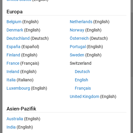
Europa
Belgium
(English)
Netherlands
(English)
Trust Center
Handelsmarken
Datenschutz-Richtlinien
Denmark
(English)
Norway
(English)
Datendiebstahl verhindern
Status von Anwendungen
Kontakt
Deutschland
(Deutsch)
Österreich
(Deutsch)
© 1994-2026 The MathWorks, Inc.
España
(Español)
Portugal
(English)
Finland
(English)
Sweden
(English)
Website auswählen
Deutschland
France
(Français)
Switzerland
Ireland
(English)
Deutsch
Italia
(Italiano)
English
Luxembourg
(English)
Français
United Kingdom
(English)
Asien-Pazifik
Australia
(English)
India
(English)