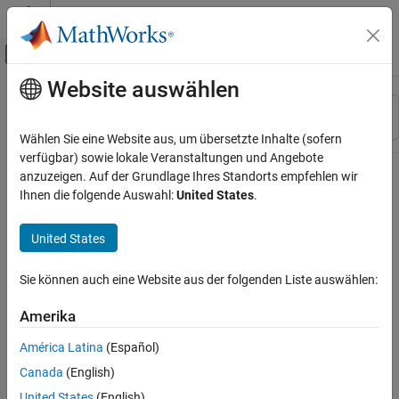
Weiter zum Inhalt
MATLAB Hilfe-Center
Umschaltung für Off-Canvas-Navigation
Website auswählen
Hauptinhalt
Ressource
Sortieren nach
Source
Wählen Sie eine Website aus, um übersetzte Inhalte (sofern
verfügbar) sowie lokale Veranstaltungen und Angebote
Status
anzuzeigen. Auf der Grundlage Ihres Standorts empfehlen wir
Ihnen die folgende Auswahl:
United States
.
United States
Sie können auch eine Website aus der folgenden Liste auswählen:
Amerika
América Latina
(Español)
Canada
(English)
United States
(English)