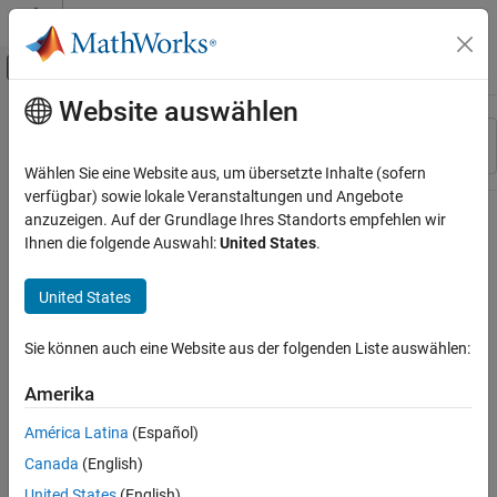
Weiter zum Inhalt
MATLAB Hilfe-Center
Umschaltung für Off-Canvas-Navigation
Website auswählen
Hauptinhalt
Ressource
Sortieren nach
Source
Wählen Sie eine Website aus, um übersetzte Inhalte (sofern
verfügbar) sowie lokale Veranstaltungen und Angebote
Status
anzuzeigen. Auf der Grundlage Ihres Standorts empfehlen wir
Ihnen die folgende Auswahl:
United States
.
United States
Sie können auch eine Website aus der folgenden Liste auswählen:
Amerika
América Latina
(Español)
Canada
(English)
United States
(English)