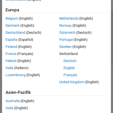
Europa
Belgium
(English)
Netherlands
(English)
Trust Center
Handelsmarken
Datenschutz-Richtlinien
Denmark
(English)
Norway
(English)
Datendiebstahl verhindern
Status von Anwendungen
Kontakt
Deutschland
(Deutsch)
Österreich
(Deutsch)
© 1994-2026 The MathWorks, Inc.
España
(Español)
Portugal
(English)
Finland
(English)
Sweden
(English)
Website auswählen
Deutschland
France
(Français)
Switzerland
Ireland
(English)
Deutsch
Italia
(Italiano)
English
Luxembourg
(English)
Français
United Kingdom
(English)
Asien-Pazifik
Australia
(English)
India
(English)