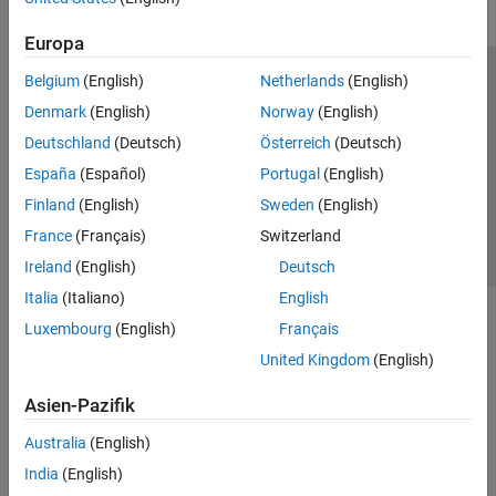
Europa
Belgium
(English)
Netherlands
(English)
Trust Center
Handelsmarken
Datenschutz-Richtlinien
Denmark
(English)
Norway
(English)
Datendiebstahl verhindern
Status von Anwendungen
Kontakt
Deutschland
(Deutsch)
Österreich
(Deutsch)
© 1994-2026 The MathWorks, Inc.
España
(Español)
Portugal
(English)
Finland
(English)
Sweden
(English)
Website auswählen
Deutschland
France
(Français)
Switzerland
Ireland
(English)
Deutsch
Italia
(Italiano)
English
Luxembourg
(English)
Français
United Kingdom
(English)
Asien-Pazifik
Australia
(English)
India
(English)