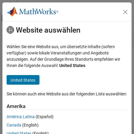
Weiter zum Inhalt
MATLAB Hilfe-Center
Umschaltung für Off-Canvas-Navigation
Website auswählen
Hauptinhalt
Ressource
Sortieren nach
Source
Wählen Sie eine Website aus, um übersetzte Inhalte (sofern
verfügbar) sowie lokale Veranstaltungen und Angebote
Status
anzuzeigen. Auf der Grundlage Ihres Standorts empfehlen wir
Ihnen die folgende Auswahl:
United States
.
United States
Sie können auch eine Website aus der folgenden Liste auswählen:
Amerika
América Latina
(Español)
Canada
(English)
United States
(English)