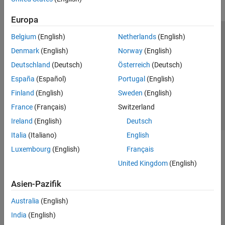
Europa
Belgium
(English)
Netherlands
(English)
Trust Center
Handelsmarken
Datenschutz-Richtlinien
Denmark
(English)
Norway
(English)
Datendiebstahl verhindern
Status von Anwendungen
Kontakt
Deutschland
(Deutsch)
Österreich
(Deutsch)
© 1994-2026 The MathWorks, Inc.
España
(Español)
Portugal
(English)
Finland
(English)
Sweden
(English)
Website auswählen
Deutschland
France
(Français)
Switzerland
Ireland
(English)
Deutsch
Italia
(Italiano)
English
Luxembourg
(English)
Français
United Kingdom
(English)
Asien-Pazifik
Australia
(English)
India
(English)