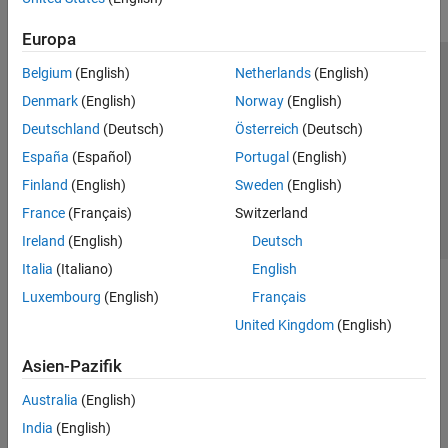
Europa
Belgium
(English)
Netherlands
(English)
Trust Center
Handelsmarken
Datenschutz-Richtlinien
Denmark
(English)
Norway
(English)
Datendiebstahl verhindern
Status von Anwendungen
Kontakt
Deutschland
(Deutsch)
Österreich
(Deutsch)
© 1994-2026 The MathWorks, Inc.
España
(Español)
Portugal
(English)
Finland
(English)
Sweden
(English)
Website auswählen
Deutschland
France
(Français)
Switzerland
Ireland
(English)
Deutsch
Italia
(Italiano)
English
Luxembourg
(English)
Français
United Kingdom
(English)
Asien-Pazifik
Australia
(English)
India
(English)