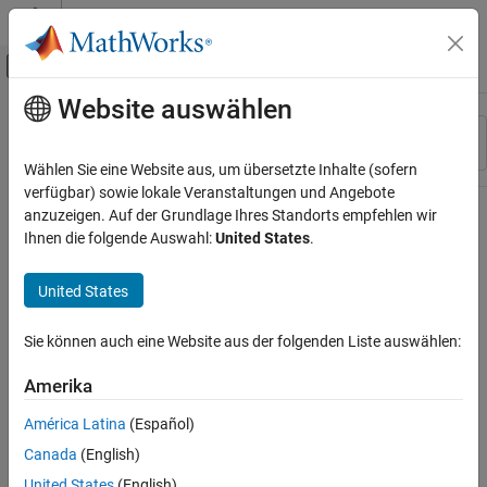
Weiter zum Inhalt
MATLAB Hilfe-Center
Umschaltung für Off-Canvas-Navigation
Website auswählen
Hauptinhalt
Ressource
Sortieren nach
Source
Wählen Sie eine Website aus, um übersetzte Inhalte (sofern
verfügbar) sowie lokale Veranstaltungen und Angebote
Status
anzuzeigen. Auf der Grundlage Ihres Standorts empfehlen wir
Ihnen die folgende Auswahl:
United States
.
United States
Sie können auch eine Website aus der folgenden Liste auswählen:
Amerika
América Latina
(Español)
Canada
(English)
United States
(English)