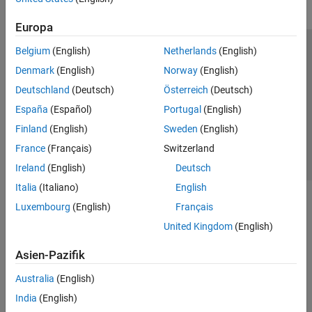
Europa
Belgium
(English)
Netherlands
(English)
Trust Center
Handelsmarken
Datenschutz-Richtlinien
Denmark
(English)
Norway
(English)
Datendiebstahl verhindern
Status von Anwendungen
Kontakt
Deutschland
(Deutsch)
Österreich
(Deutsch)
© 1994-2026 The MathWorks, Inc.
España
(Español)
Portugal
(English)
Finland
(English)
Sweden
(English)
Website auswählen
Deutschland
France
(Français)
Switzerland
Ireland
(English)
Deutsch
Italia
(Italiano)
English
Luxembourg
(English)
Français
United Kingdom
(English)
Asien-Pazifik
Australia
(English)
India
(English)