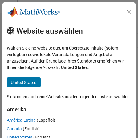
Weiter zum Inhalt
MATLAB Hilfe-Center
Umschaltung für Off-Canvas-Navigation
Website auswählen
Hauptinhalt
Ressource
Sortieren nach
Source
Wählen Sie eine Website aus, um übersetzte Inhalte (sofern
verfügbar) sowie lokale Veranstaltungen und Angebote
Status
anzuzeigen. Auf der Grundlage Ihres Standorts empfehlen wir
Ihnen die folgende Auswahl:
United States
.
United States
Sie können auch eine Website aus der folgenden Liste auswählen:
Amerika
América Latina
(Español)
Canada
(English)
United States
(English)