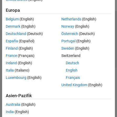
Europa
Belgium
(English)
Netherlands
(English)
Trust Center
Handelsmarken
Datenschutz-Richtlinien
Denmark
(English)
Norway
(English)
Datendiebstahl verhindern
Status von Anwendungen
Kontakt
Deutschland
(Deutsch)
Österreich
(Deutsch)
© 1994-2026 The MathWorks, Inc.
España
(Español)
Portugal
(English)
Finland
(English)
Sweden
(English)
Website auswählen
Deutschland
France
(Français)
Switzerland
Ireland
(English)
Deutsch
Italia
(Italiano)
English
Luxembourg
(English)
Français
United Kingdom
(English)
Asien-Pazifik
Australia
(English)
India
(English)