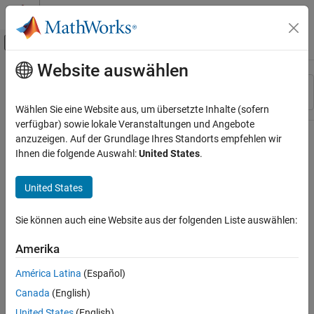
Weiter zum Inhalt
MATLAB Hilfe-Center
Umschaltung für Off-Canvas-Navigation
Website auswählen
Hauptinhalt
Ressource
Sortieren nach
Source
Wählen Sie eine Website aus, um übersetzte Inhalte (sofern
verfügbar) sowie lokale Veranstaltungen und Angebote
Status
anzuzeigen. Auf der Grundlage Ihres Standorts empfehlen wir
Ihnen die folgende Auswahl:
United States
.
United States
Sie können auch eine Website aus der folgenden Liste auswählen:
Amerika
América Latina
(Español)
Canada
(English)
United States
(English)