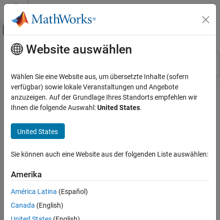
Weiter zum Inhalt
MATLAB Hilfe-Center
Umschaltung für Off-Canvas-Navigation
Website auswählen
Hauptinhalt
Ressource
Sortieren nach
Source
Wählen Sie eine Website aus, um übersetzte Inhalte (sofern
verfügbar) sowie lokale Veranstaltungen und Angebote
Status
anzuzeigen. Auf der Grundlage Ihres Standorts empfehlen wir
Ihnen die folgende Auswahl:
United States
.
United States
Sie können auch eine Website aus der folgenden Liste auswählen:
Amerika
América Latina
(Español)
Canada
(English)
United States
(English)