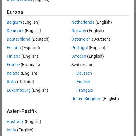
Europa
Belgium
(English)
Netherlands
(English)
Trust Center
Handelsmarken
Datenschutz-Richtlinien
Denmark
(English)
Norway
(English)
Datendiebstahl verhindern
Status von Anwendungen
Kontakt
Deutschland
(Deutsch)
Österreich
(Deutsch)
© 1994-2026 The MathWorks, Inc.
España
(Español)
Portugal
(English)
Finland
(English)
Sweden
(English)
Website auswählen
Deutschland
France
(Français)
Switzerland
Ireland
(English)
Deutsch
Italia
(Italiano)
English
Luxembourg
(English)
Français
United Kingdom
(English)
Asien-Pazifik
Australia
(English)
India
(English)