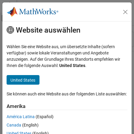
Weiter zum Inhalt
MATLAB Hilfe-Center
Umschaltung für Off-Canvas-Navigation
Website auswählen
Hauptinhalt
Ressource
Sortieren nach
Source
Wählen Sie eine Website aus, um übersetzte Inhalte (sofern
verfügbar) sowie lokale Veranstaltungen und Angebote
Status
anzuzeigen. Auf der Grundlage Ihres Standorts empfehlen wir
Ihnen die folgende Auswahl:
United States
.
United States
Sie können auch eine Website aus der folgenden Liste auswählen:
Amerika
América Latina
(Español)
Canada
(English)
United States
(English)