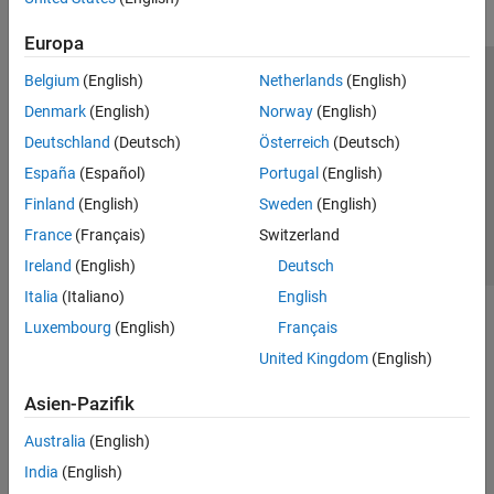
Europa
Belgium
(English)
Netherlands
(English)
Trust Center
Handelsmarken
Datenschutz-Richtlinien
Denmark
(English)
Norway
(English)
Datendiebstahl verhindern
Status von Anwendungen
Kontakt
Deutschland
(Deutsch)
Österreich
(Deutsch)
© 1994-2026 The MathWorks, Inc.
España
(Español)
Portugal
(English)
Finland
(English)
Sweden
(English)
Website auswählen
Deutschland
France
(Français)
Switzerland
Ireland
(English)
Deutsch
Italia
(Italiano)
English
Luxembourg
(English)
Français
United Kingdom
(English)
Asien-Pazifik
Australia
(English)
India
(English)