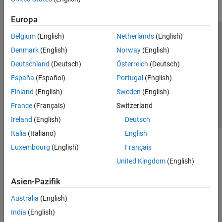
Europa
Belgium
(English)
Netherlands
(English)
Trust Center
Handelsmarken
Datenschutz-Richtlinien
Denmark
(English)
Norway
(English)
Datendiebstahl verhindern
Status von Anwendungen
Kontakt
Deutschland
(Deutsch)
Österreich
(Deutsch)
© 1994-2026 The MathWorks, Inc.
España
(Español)
Portugal
(English)
Finland
(English)
Sweden
(English)
Website auswählen
Deutschland
France
(Français)
Switzerland
Ireland
(English)
Deutsch
Italia
(Italiano)
English
Luxembourg
(English)
Français
United Kingdom
(English)
Asien-Pazifik
Australia
(English)
India
(English)