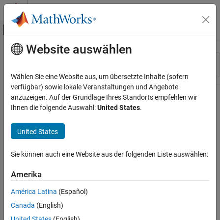
Weiter zum Inhalt
MATLAB Hilfe-Center
Umschaltung für Off-Canvas-Navigation
Website auswählen
Hauptinhalt
Ressource
Sortieren nach
Source
Wählen Sie eine Website aus, um übersetzte Inhalte (sofern
verfügbar) sowie lokale Veranstaltungen und Angebote
Status
anzuzeigen. Auf der Grundlage Ihres Standorts empfehlen wir
Ihnen die folgende Auswahl:
United States
.
United States
Sie können auch eine Website aus der folgenden Liste auswählen:
Amerika
América Latina
(Español)
Canada
(English)
United States
(English)