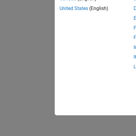
United States
(English)
F
F
I
I