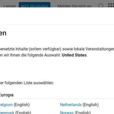
Lernen
Melden Sie sich an
MATLAB erhalten
en
ren nach
ersetzte Inhalte (sofern verfügbar) sowie lokale Veranstaltung
n wir Ihnen die folgende Auswahl:
United States
.
er folgenden Liste auswählen:
Europa
Belgium
(English)
Netherlands
(English)
Denmark
(English)
Norway
(English)