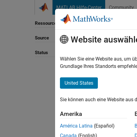
Weiter zum Inhalt
MATLAB Hilfe-Center
Community
Ressource
Website auswähl
Source
Sortie
Status
Wählen Sie eine Website aus, um üb
Grundlage Ihres Standorts empfehle
United States
Sie können auch eine Website aus d
Amerika
América Latina
(Español)
Canada
(English)