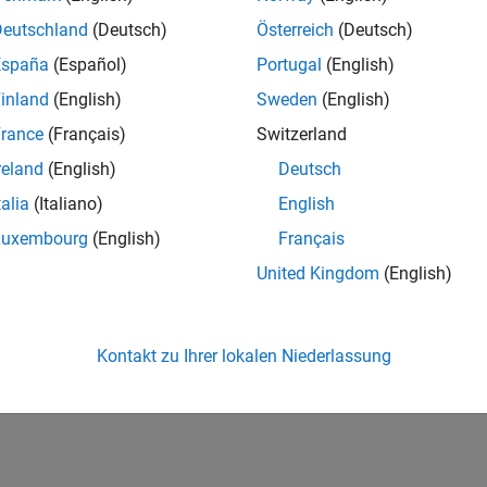
Deutschland
(Deutsch)
Österreich
(Deutsch)
España
(Español)
Portugal
(English)
inland
(English)
Sweden
(English)
rance
(Français)
Switzerland
reland
(English)
Deutsch
talia
(Italiano)
English
Luxembourg
(English)
Français
United Kingdom
(English)
Kontakt zu Ihrer lokalen Niederlassung