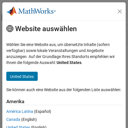
Weiter zum Inhalt
MATLAB Hilfe-Center
Umschaltung für Off-Canvas-Navigation
Website auswählen
Hauptinhalt
Ressource
Sortieren nach
Source
Wählen Sie eine Website aus, um übersetzte Inhalte (sofern
verfügbar) sowie lokale Veranstaltungen und Angebote
Status
anzuzeigen. Auf der Grundlage Ihres Standorts empfehlen wir
Ihnen die folgende Auswahl:
United States
.
United States
Sie können auch eine Website aus der folgenden Liste auswählen:
Amerika
América Latina
(Español)
Canada
(English)
United States
(English)