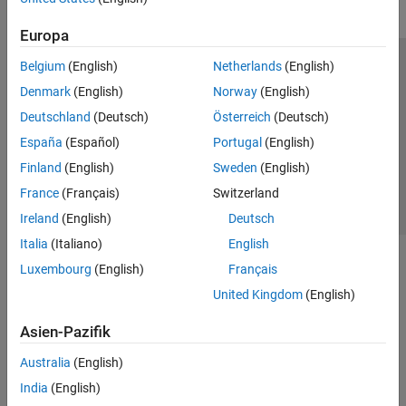
Europa
Belgium
(English)
Netherlands
(English)
Trust Center
Handelsmarken
Datenschutz-Richtlinien
Denmark
(English)
Norway
(English)
Datendiebstahl verhindern
Status von Anwendungen
Kontakt
Deutschland
(Deutsch)
Österreich
(Deutsch)
© 1994-2026 The MathWorks, Inc.
España
(Español)
Portugal
(English)
Finland
(English)
Sweden
(English)
Website auswählen
Deutschland
France
(Français)
Switzerland
Ireland
(English)
Deutsch
Italia
(Italiano)
English
Luxembourg
(English)
Français
United Kingdom
(English)
Asien-Pazifik
Australia
(English)
India
(English)