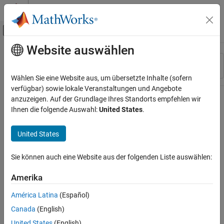
Weiter zum Inhalt
MATLAB Hilfe-Center
Umschaltung für Off-Canvas-Navigation
Website auswählen
Hauptinhalt
Ressource
Sortieren nach
Source
Wählen Sie eine Website aus, um übersetzte Inhalte (sofern
verfügbar) sowie lokale Veranstaltungen und Angebote
Status
anzuzeigen. Auf der Grundlage Ihres Standorts empfehlen wir
Ihnen die folgende Auswahl:
United States
.
United States
Sie können auch eine Website aus der folgenden Liste auswählen:
Amerika
América Latina
(Español)
Canada
(English)
United States
(English)