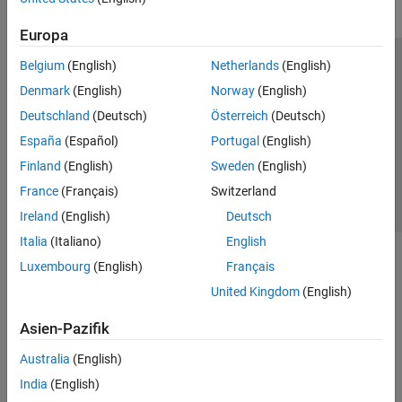
Europa
Belgium
(English)
Netherlands
(English)
Trust Center
Handelsmarken
Datenschutz-Richtlinien
Denmark
(English)
Norway
(English)
Datendiebstahl verhindern
Status von Anwendungen
Kontakt
Deutschland
(Deutsch)
Österreich
(Deutsch)
© 1994-2026 The MathWorks, Inc.
España
(Español)
Portugal
(English)
Finland
(English)
Sweden
(English)
Website auswählen
Deutschland
France
(Français)
Switzerland
Ireland
(English)
Deutsch
Italia
(Italiano)
English
Luxembourg
(English)
Français
United Kingdom
(English)
Asien-Pazifik
Australia
(English)
India
(English)