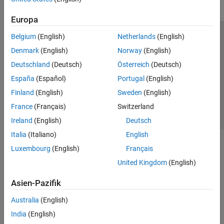
Europa
Belgium
(English)
Netherlands
(English)
Trust Center
Handelsmarken
Datenschutz-Richtlinien
Denmark
(English)
Norway
(English)
Datendiebstahl verhindern
Status von Anwendungen
Kontakt
Deutschland
(Deutsch)
Österreich
(Deutsch)
© 1994-2026 The MathWorks, Inc.
España
(Español)
Portugal
(English)
Finland
(English)
Sweden
(English)
Website auswählen
Deutschland
France
(Français)
Switzerland
Ireland
(English)
Deutsch
Italia
(Italiano)
English
Luxembourg
(English)
Français
United Kingdom
(English)
Asien-Pazifik
Australia
(English)
India
(English)