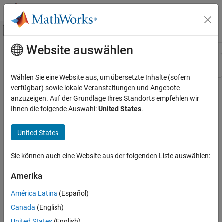
Weiter zum Inhalt
MATLAB Hilfe-Center
Umschaltung für Off-Canvas-Navigation
Website auswählen
Hauptinhalt
Ressource
Sortieren nach
Source
Wählen Sie eine Website aus, um übersetzte Inhalte (sofern
verfügbar) sowie lokale Veranstaltungen und Angebote
Status
anzuzeigen. Auf der Grundlage Ihres Standorts empfehlen wir
Ihnen die folgende Auswahl:
United States
.
United States
Sie können auch eine Website aus der folgenden Liste auswählen:
Amerika
América Latina
(Español)
Canada
(English)
United States
(English)