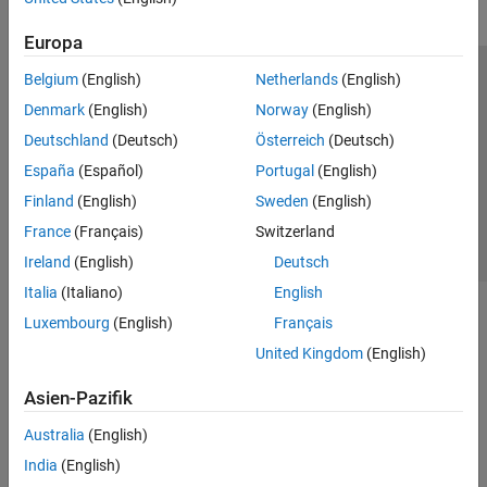
Europa
Belgium
(English)
Netherlands
(English)
Trust Center
Handelsmarken
Datenschutz-Richtlinien
Denmark
(English)
Norway
(English)
Datendiebstahl verhindern
Status von Anwendungen
Kontakt
Deutschland
(Deutsch)
Österreich
(Deutsch)
© 1994-2026 The MathWorks, Inc.
España
(Español)
Portugal
(English)
Finland
(English)
Sweden
(English)
Website auswählen
Deutschland
France
(Français)
Switzerland
Ireland
(English)
Deutsch
Italia
(Italiano)
English
Luxembourg
(English)
Français
United Kingdom
(English)
Asien-Pazifik
Australia
(English)
India
(English)