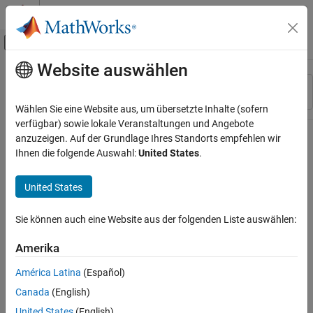
Weiter zum Inhalt
MATLAB Hilfe-Center
Umschaltung für Off-Canvas-Navigation
Website auswählen
Hauptinhalt
Ressource
Sortieren nach
Source
Wählen Sie eine Website aus, um übersetzte Inhalte (sofern
verfügbar) sowie lokale Veranstaltungen und Angebote
Status
anzuzeigen. Auf der Grundlage Ihres Standorts empfehlen wir
Ihnen die folgende Auswahl:
United States
.
United States
Sie können auch eine Website aus der folgenden Liste auswählen:
Amerika
América Latina
(Español)
Canada
(English)
United States
(English)