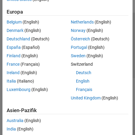
Europa
Belgium
(English)
Netherlands
(English)
Trust Center
Handelsmarken
Datenschutz-Richtlinien
Denmark
(English)
Norway
(English)
Datendiebstahl verhindern
Status von Anwendungen
Kontakt
Deutschland
(Deutsch)
Österreich
(Deutsch)
© 1994-2026 The MathWorks, Inc.
España
(Español)
Portugal
(English)
Finland
(English)
Sweden
(English)
Website auswählen
Deutschland
France
(Français)
Switzerland
Ireland
(English)
Deutsch
Italia
(Italiano)
English
Luxembourg
(English)
Français
United Kingdom
(English)
Asien-Pazifik
Australia
(English)
India
(English)