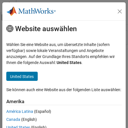
Weiter zum Inhalt
MATLAB Hilfe-Center
Umschaltung für Off-Canvas-Navigation
Website auswählen
Hauptinhalt
Ressource
Sortieren nach
Source
Wählen Sie eine Website aus, um übersetzte Inhalte (sofern
verfügbar) sowie lokale Veranstaltungen und Angebote
Status
anzuzeigen. Auf der Grundlage Ihres Standorts empfehlen wir
Ihnen die folgende Auswahl:
United States
.
United States
Sie können auch eine Website aus der folgenden Liste auswählen:
Amerika
América Latina
(Español)
Canada
(English)
United States
(English)