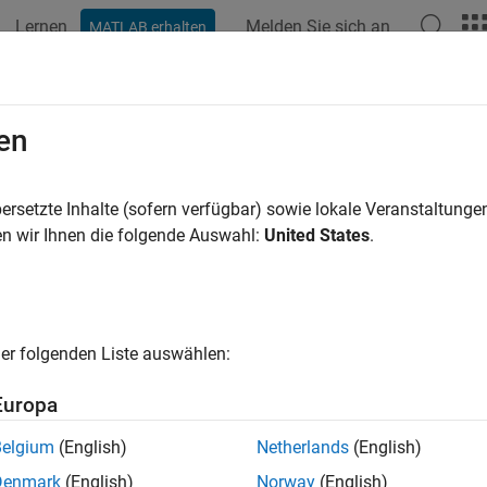
Lernen
Melden Sie sich an
MATLAB erhalten
en
ren nach
ersetzte Inhalte (sofern verfügbar) sowie lokale Veranstaltung
n wir Ihnen die folgende Auswahl:
United States
.
er folgenden Liste auswählen:
Europa
Belgium
(English)
Netherlands
(English)
Denmark
(English)
Norway
(English)