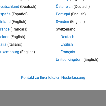
Deutschland
(Deutsch)
Österreich
(Deutsch)
España
(Español)
Portugal
(English)
inland
(English)
Sweden
(English)
rance
(Français)
Switzerland
reland
(English)
Deutsch
talia
(Italiano)
English
Luxembourg
(English)
Français
United Kingdom
(English)
Kontakt zu Ihrer lokalen Niederlassung