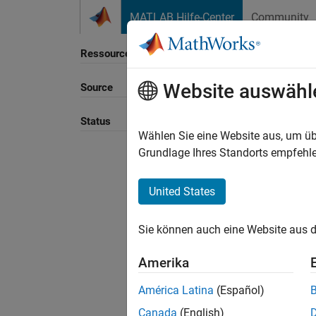
Weiter zum Inhalt
MATLAB Hilfe-Center
Community
Ressource
Website auswähl
Source
Sortie
Status
Wählen Sie eine Website aus, um üb
Grundlage Ihres Standorts empfehle
United States
Sie können auch eine Website aus d
Amerika
América Latina
(Español)
Canada
(English)