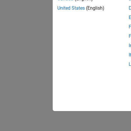
United States
(English)
F
F
I
I