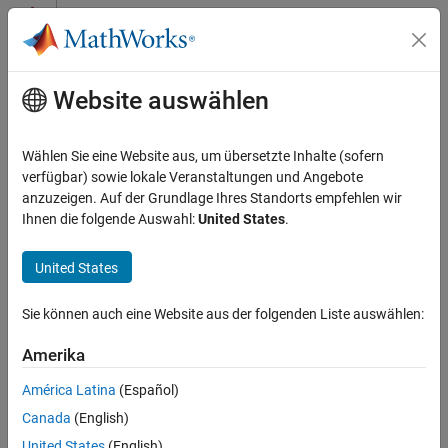
Weiter zum Inhalt
Support
Website auswählen
Support kontaktieren
Support-Bereich auswählen
Wählen Sie eine Website aus, um übersetzte Inhalte (sofern
verfügbar) sowie lokale Veranstaltungen und Angebote
anzuzeigen. Auf der Grundlage Ihres Standorts empfehlen wir
Meine Support-Fälle ansehen
Ihnen die folgende Auswahl:
United States
.
Navigation im Panel
United States
Sie können auch eine Website aus der folgenden Liste auswählen:
Amerika
Installation und Setup
América Latina
(Español)
Canada
(English)
Download, Installation und Updates
United States
(English)
Mit neuen Produkten starten