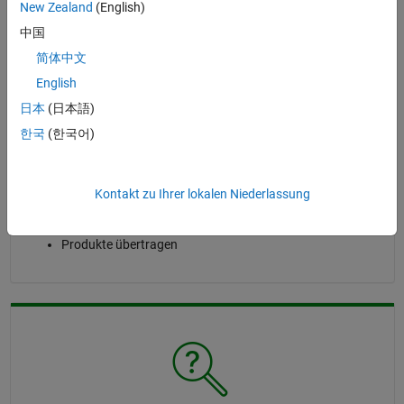
New Zealand
(English)
中国
简体中文
English
日本
(日本語)
MathWorks Account und Lizenzierung
한국
(한국어)
Passwort-Hilfe
Meinen Account löschen
Kontakt zu Ihrer lokalen Niederlassung
Lizenz-Administratoren aktualisieren
Lizenzierte Endbenutzer aktualisieren
Produkte übertragen
Navigation im Panel