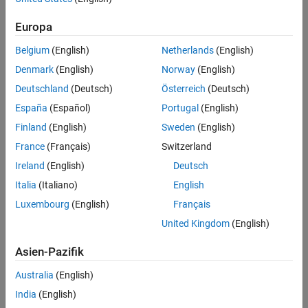
Verwaltung von Netzwerklizenzen
Europa
Belgium
(English)
Netherlands
(English)
Navigation im Panel
Denmark
(English)
Norway
(English)
Deutschland
(Deutsch)
Österreich
(Deutsch)
España
(Español)
Portugal
(English)
Finland
(English)
Sweden
(English)
France
(Français)
Switzerland
Verwendung des Produkts
Ireland
(English)
Deutsch
Italia
(Italiano)
English
Hilfe bei Produkten
Fehler oder Performance-Probleme
Luxembourg
(English)
Français
Bugs oder Abstürze melden
United Kingdom
(English)
Verbesserungsvorschläge
Asien-Pazifik
Probleme mit Online-Schulungen oder Onramp
Australia
(English)
India
(English)
Navigation im Panel