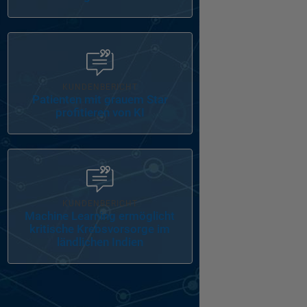
Navigation im Panel
KUNDENBERICHT
Patienten mit grauem Star
profitieren von KI
Navigation im Panel
KUNDENBERICHT
Machine Learning ermöglicht
kritische Krebsvorsorge im
ländlichen Indien