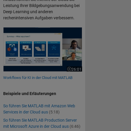
Leistung Ihrer Bildgebungsanwendung bei
Deep Learning und anderen
rechenintensiven Aufgaben verbessern.
Workflows für KI in der Cloud mit MATLAB
26:01
Dauer des Videos 26:01
Workflows für KI in der Cloud mit MATLAB
Beispiele und Erläuterungen
So führen Sie MATLAB mit Amazon Web
Services in der Cloud aus
(5:18)
So führen Sie MATLAB Production Server
mit Microsoft Azure in der Cloud aus
(6:46)