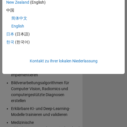
New Zealand
(English)
Vorschriften und Standards der Branche
einhalten. Sie können die MATLAB- und
中国
Simulink-Produkte für medizinische Geräte
简体中文
validieren, um beim Entwicklungsprozess
English
die FDA-/CE-Vorschriften zu erfüllen und
Standards wie
IEC 62304
einzuhalten.
日本
(日本語)
한국
(한국어)
Mit MATLAB und Simulink können Sie:
Prototypen entwickeln und
Kontakt zu Ihrer lokalen Niederlassung
leistungsstarke Techniken zur
Bildentstehung und -rekonstruktion
implementieren
Bildverarbeitungsalgorithmen für
Computer Vision, Radiomics und
computergestützte Diagnosen
erstellen
Erklärbare KI- und Deep-Learning-
Modelle trainieren und validieren
Medizinische