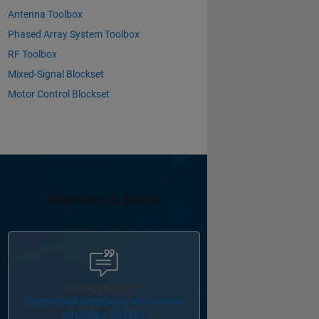
Antenna Toolbox
Phased Array System Toolbox
RF Toolbox
Mixed-Signal Blockset
Motor Control Blockset
Nächste Schritte
Navigation im Panel
KUNDENBERICHT
Tumorbekämpfung mit einem
einzigen Schritt