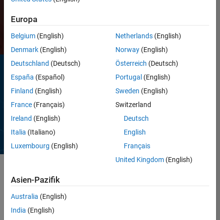
Vertrieb kontaktieren
Europa
Belgium
(English)
Netherlands
(English)
Denmark
(English)
Norway
(English)
Deutschland
(Deutsch)
Österreich
(Deutsch)
WHITEPAPER
España
(Español)
Portugal
(English)
Entwicklung von
Finland
(English)
Sweden
(English)
Embedded Software
France
(Français)
Switzerland
gemäss IEC 62304 für
medizinische Geräte
Ireland
(English)
Deutsch
Whitepaper lesen
Italia
(Italiano)
English
Luxembourg
(English)
Français
United Kingdom
(English)
Asien-Pazifik
Mit MATLAB und Simulink können Sie
Algorithmen und Geräte für die
Australia
(English)
medizinische Bildgebung entwerfen,
India
(English)
entwickeln und testen und dabei die