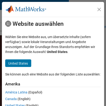
Weiter zum Inhalt
Medizinische Geräte
Website auswählen
Übersicht
Medizinische Geräteanwendungen
Softwarevalidieru
Wählen Sie eine Website aus, um übersetzte Inhalte (sofern
verfügbar) sowie lokale Veranstaltungen und Angebote
anzuzeigen. Auf der Grundlage Ihres Standorts empfehlen wir
MATLAB und Simulink
Ihnen die folgende Auswahl:
United States
.
für die medizinische
Bildgebung
United States
Sie können auch eine Website aus der folgenden Liste auswählen:
Entwerfen, Entwickeln und Testen
von Algorithmen und Geräten für
Amerika
die medizinische Bildgebung
América Latina
(Español)
Preisangebot anfordern
Canada
(English)
United States
(English)