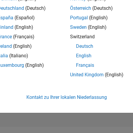
85.106
of 302.025
Deutschland
(Deutsch)
Österreich
(Deutsch)
España
(Español)
Portugal
(English)
REPUTATION
0
inland
(English)
Sweden
(English)
rance
(Français)
Switzerland
BEITRÄGE
5
Fragen
reland
(English)
Deutsch
0
Antworten
talia
(Italiano)
English
ANTWORTZUS
Luxembourg
(English)
Français
20.0%
04/24
L
08/24
12/24
04/25
08/25
12/25
04/26
08/26
United Kingdom
(English)
ZEITACHSE
ERHALTENE
STIMMEN
0
Kontakt zu Ihrer lokalen Niederlassung