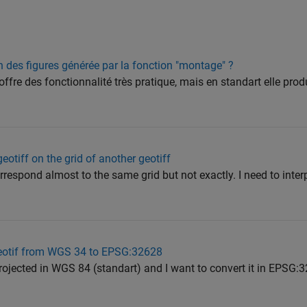
 des figures générée par la fonction "montage" ?
ffre des fonctionnalité très pratique, mais en standart elle pro
eotiff on the grid of another geotiff
correspond almost to the same grid but not exactly. I need to inte
eotif from WGS 34 to EPSG:32628
rojected in WGS 84 (standart) and I want to convert it in EPSG:32