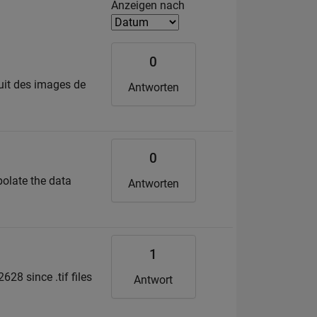
Filter2
Anzeigen nach
0
duit des images de
Antworten
0
rpolate the data
Antworten
1
628 since .tif files
Antwort