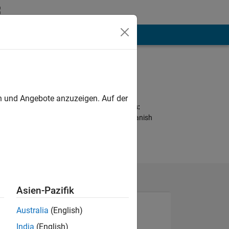
hen
Mehr
Programming
Languages:
Java
en und Angebote anzuzeigen. Auf der
Spoken Languages:
English, French, Spanish
Asien-Pazifik
Australia
(English)
India
(English)