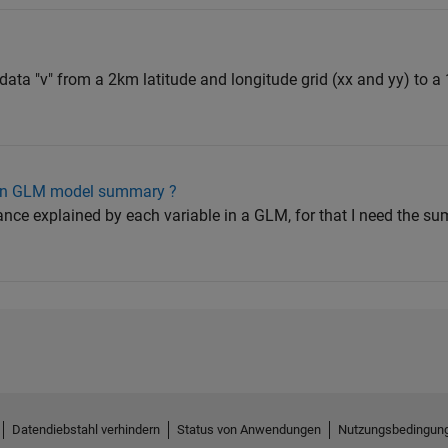
D data "v" from a 2km latitude and longitude grid (xx and yy) to 
 in GLM model summary ?
iance explained by each variable in a GLM, for that I need the 
Datendiebstahl verhindern
Status von Anwendungen
Nutzungsbedingun