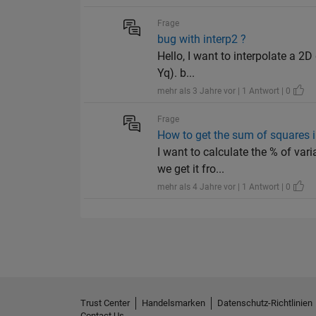
Frage
bug with interp2 ?
Hello, I want to interpolate a 2
Yq). b...
mehr als 3 Jahre vor | 1 Antwort | 0
Frage
How to get the sum of squares
I want to calculate the % of var
we get it fro...
mehr als 4 Jahre vor | 1 Antwort | 0
Trust Center
Handelsmarken
Datenschutz-Richtlinien
Contact Us