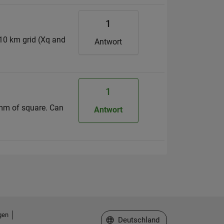
1
a 10 km grid (Xq and
Antwort
1
summ of square. Can
Antwort
gen
Website auswählen
Deutschland