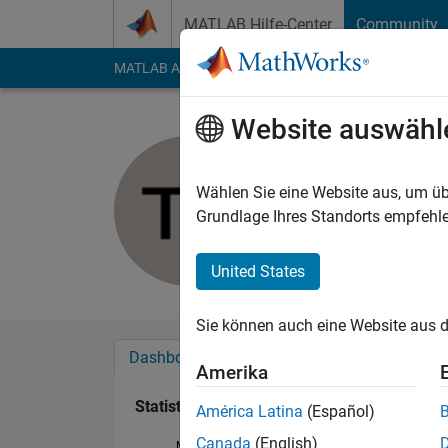
Weiter zum Inhalt
MATLAB Hilfe-Center
Community
MATLAB Answers
File Exchange
Cody
AI Cha
Website auswähl
Timbro
Last seen: 12 Monat
Wählen Sie eine Website aus, um üb
Followers:
0
Followi
Grundlage Ihres Standorts empfehle
Follow
United States
Sie können auch eine Website aus d
Dashboard
Abzeichen
Empfehlungen
Amerika
Statistik
América Latina
(Español)
Canada
(English)
MATLAB Answers