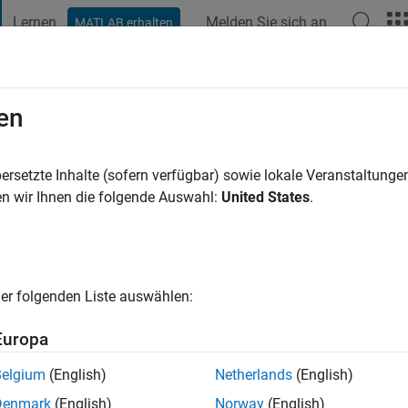
Lernen
Melden Sie sich an
MATLAB erhalten
t Playground
Diskussionen
Wettbewerbe
Blogs
Veröffentlic
en
e vor
|
Aktiv seit 2022
ersetzte Inhalte (sofern verfügbar) sowie lokale Veranstaltung
ng:
0
n wir Ihnen die folgende Auswahl:
United States
.
er folgenden Liste auswählen:
Europa
Belgium
(English)
Netherlands
(English)
RANG
Denmark
(English)
Norway
(English)