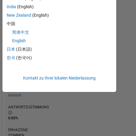
ZEITACHSE
India
(English)
New Zealand
(English)
RANG
中国
3.258
简体中文
of
302.028
English
日本
(日本語)
REPUTATION
18
한국
(한국어)
BEITRÄGE
Kontakt zu Ihrer lokalen Niederlassung
0
Fragen
1
Antwort
ANTWORTZUSTIMMUNG
0.00%
ERHALTENE
STIMMEN