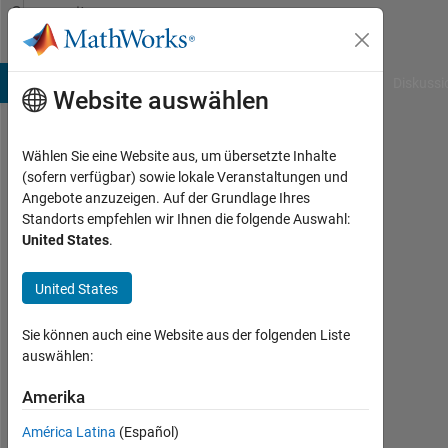
Weiter zum Inhalt
Community
Profile
B Answers
File Exchange
Cody
AI Chat Playground
Diskussi
Website auswählen
Wählen Sie eine Website aus, um übersetzte Inhalte
Peter
(sofern verfügbar) sowie lokale Veranstaltungen und
Angebote anzuzeigen. Auf der Grundlage Ihres
Reinprecht
Standorts empfehlen wir Ihnen die folgende Auswahl:
United States
.
Aktiv
seit
2016
United States
Followers:
Sie können auch eine Website aus der folgenden Liste
0
auswählen:
Following:
Amerika
0
América Latina
(Español)