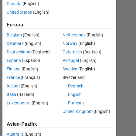
Canada
(English)
Follow
United States
(English)
Europa
Dashboard
Belgium
(English)
Netherlands
(English)
Denmark
(English)
Norway
(English)
Statistik
Deutschland
(Deutsch)
Österreich
(Deutsch)
MATLAB Answers
España
(Español)
Portugal
(English)
Finland
(English)
Sweden
(English)
-2
-1
3
2
France
(Français)
Switzerland
Ireland
(English)
Deutsch
BEITRÄGE
Italia
(Italiano)
English
L
1
Luxembourg
(English)
Français
United Kingdom
(English)
Asien-Pazifik
0
11/17
12/18
01/20
02/21
03/22
04/23
05/24
06/25
07/26
12/17
02/19
04/20
06/21
08/22
10/23
12/24
10/16
02/18
06/19
10/20
02/22
L
06/23
10/24
02/26
Australia
(English)