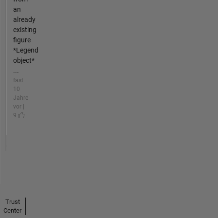
an
already
existing
figure
*Legend
object*
...
fast
10
Jahre
vor |
9
Trust
Center