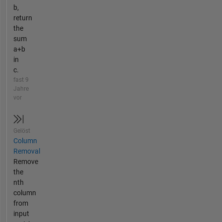
b,
return
the
sum
a+b
in
c.
fast 9
Jahre
vor
Gelöst
Column
Removal
Remove
the
nth
column
from
input