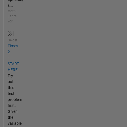
s...
fast 9
Jahre
vor
Gelöst
Times
2
-
START
HERE
Try
out
this
test
problem
first.
Given
the
variable