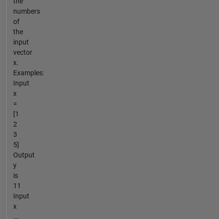
the
numbers
of
the
input
vector
x.
Examples:
Input
x
=
[1
2
3
5]
Output
y
is
11
Input
x
...