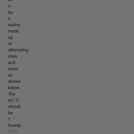
n-
by-
n
matrix
made
up
of
alternating
ones
and
zeros
as
shown
below.
The
a(1,1)
should
be
1.
Examp...
fast 9