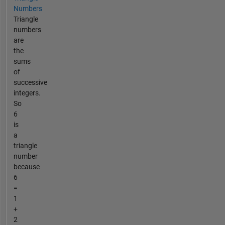
Numbers
Triangle
numbers
are
the
sums
of
successive
integers.
So
6
is
a
triangle
number
because
6
=
1
+
2