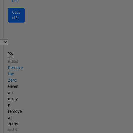
(39)
Cody
(15)
Gelöst
Remove
the
Zero
Given
an
array
n,
remove
all
zeros
fast 9