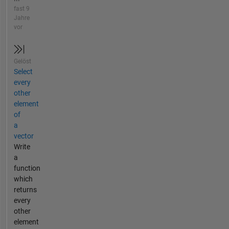
fast 9
Jahre
vor
Gelöst
Select
every
other
element
of
a
vector
Write
a
function
which
returns
every
other
element