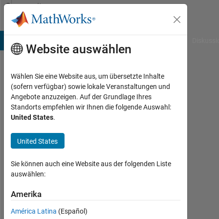
Weiter zum Inhalt
Community
Profile
B Answers
File Exchange
Cody
AI Chat Playground
Diskussi
Website auswählen
Wählen Sie eine Website aus, um übersetzte Inhalte
Nut
(sofern verfügbar) sowie lokale Veranstaltungen und
Angebote anzuzeigen. Auf der Grundlage Ihres
Aktiv
Standorts empfehlen wir Ihnen die folgende Auswahl:
seit
United States
.
2016
United States
Followers:
0
Sie können auch eine Website aus der folgenden Liste
Following:
auswählen:
0
Amerika
América Latina
(Español)
Follow