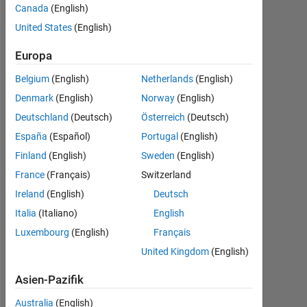
Canada
(English)
United States
(English)
Dashboard
Europa
Belgium
(English)
Netherlands
(English)
Statistik
Denmark
(English)
Norway
(English)
MATLAB Answers
Cody
All
Deutschland
(Deutsch)
Österreich
(Deutsch)
España
(Español)
Portugal
(English)
14
16
18
20
-4
-2
12
Finland
(English)
Sweden
(English)
10
France
(Français)
Switzerland
8
BEITRÄGE
Ireland
(English)
Deutsch
10
6
Italia
(Italiano)
English
4
Luxembourg
(English)
Français
2
United Kingdom
(English)
0
06/17
07/18
08/19
09/20
10/21
11/22
12/23
01/25
02/26
08/17
11/18
02/20
05/21
08/22
11/23
02/25
05/26
05/16
10/17
03/19
08/20
L
01/22
06/23
11/24
04/26
Asien-Pazifik
ZEITACHSE
Australia
(English)