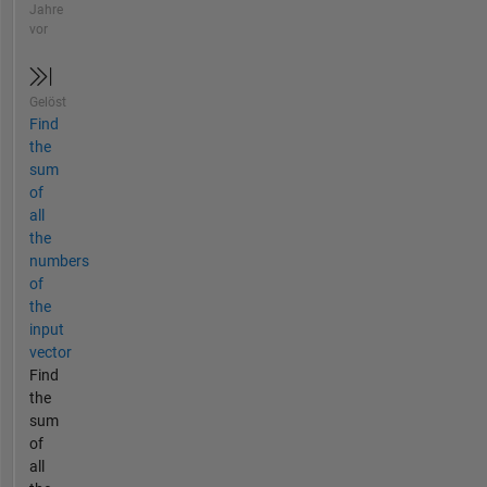
Jahre
vor
Gelöst
Find
the
sum
of
all
the
numbers
of
the
input
vector
Find
the
sum
of
all