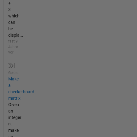
+
3
which
can
be
displa...
fast 9
Jahre
vor
Gelöst
Make
a
checkerboard
matrix
Given
an
integer
n,
make
an