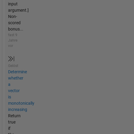
input
argument.]
Non-
scored
bonus...
fast 9
Jahre
vor
Gelöst
Determine
whether
a
vector
is
monotonically
increasing
Return
true
if