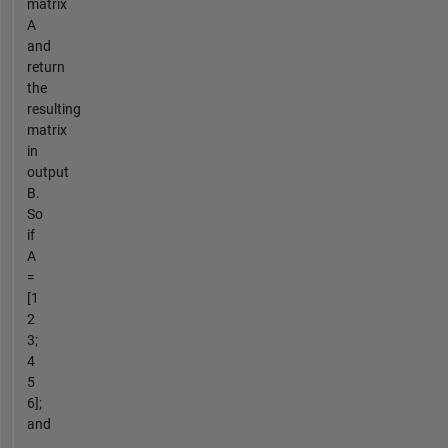
matrix
A
and
return
the
resulting
matrix
in
output
B.
So
if
A
=
[1
2
3;
4
5
6];
and
...