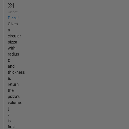
Gelöst
Pizza!
Given
a
circular
pizza
with
radius
z
and
thickness
a,
return
the
pizza's
volume.
[
z
is
first