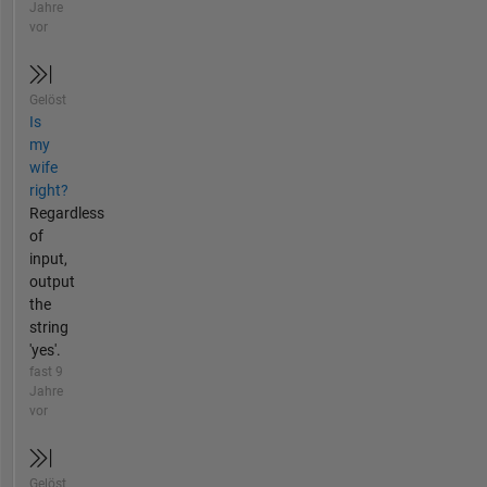
Jahre
vor
Gelöst
Is
my
wife
right?
Regardless
of
input,
output
the
string
'yes'.
fast 9
Jahre
vor
Gelöst