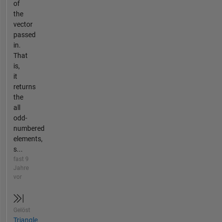
of
the
vector
passed
in.
That
is,
it
returns
the
all
odd-
numbered
elements,
s...
fast 9
Jahre
vor
Gelöst
Triangle