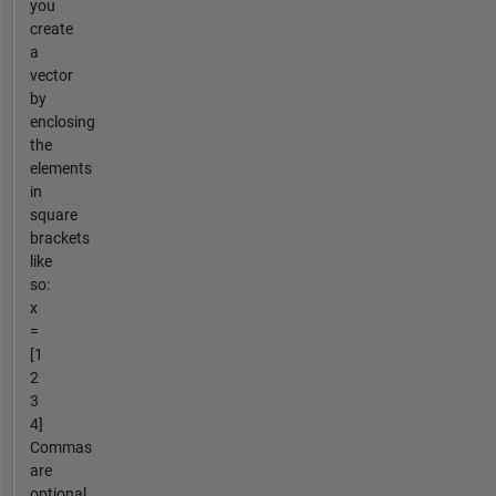
you
create
a
vector
by
enclosing
the
elements
in
square
brackets
like
so:
x
=
[1
2
3
4]
Commas
are
optional,