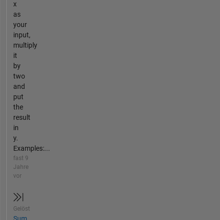
x
as
your
input,
multiply
it
by
two
and
put
the
result
in
y.
Examples:...
fast 9
Jahre
vor
Gelöst
Sum