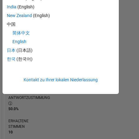
India
(English)
RANG
New Zealand
(English)
1.397
of
中国
302.031
简体中文
REPUTATION
English
52
日本
(日本語)
한국
(한국어)
BEITRÄGE
18
Fragen
Kontakt zu Ihrer lokalen Niederlassung
21
Antworten
ANTWORTZUSTIMMUNG
50.0%
ERHALTENE
STIMMEN
10