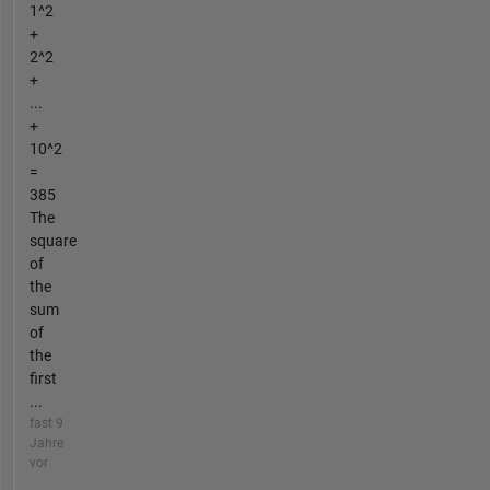
1^2
+
2^2
+
...
+
10^2
=
385
The
square
of
the
sum
of
the
first
...
fast 9
Jahre
vor