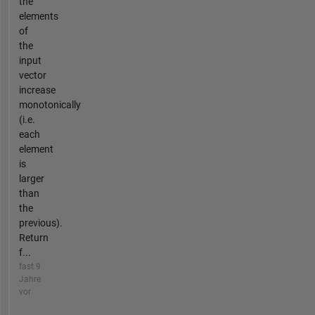
the
elements
of
the
input
vector
increase
monotonically
(i.e.
each
element
is
larger
than
the
previous).
Return
f...
fast 9
Jahre
vor