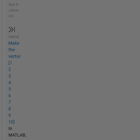
fast 9
Jahre
vor
Gelöst
Make
the
vector
[1
2
3
4
5
6
7
8
9
10]
In
MATLAB,