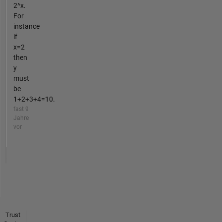
2^x.
For
instance
if
x=2
then
y
must
be
1+2+3+4=10.
fast 9
Jahre
vor
Trust