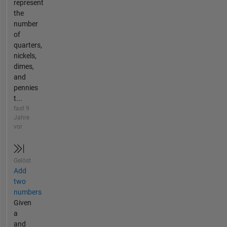
represent
the
number
of
quarters,
nickels,
dimes,
and
pennies
t...
fast 9
Jahre
vor
Gelöst
Add
two
numbers
Given
a
and