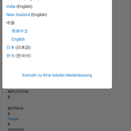
BEITRÄGE
India
(English)
L
New Zealand
(English)
1
中国
简体中文
0
01/22
08/22
03/23
10/23
05/24
12/24
07/25
02/26
02/22
10/22
06/23
02/24
10/24
06/25
06/21
03/22
12/22
09/23
L
06/24
03/25
12/25
English
ZEITACHSE
日本
(日本語)
한국
(한국어)
RANG
101.478
Kontakt zu Ihrer lokalen Niederlassung
of
302.025
REPUTATION
0
BEITRÄGE
2
Fragen
0
Antworten