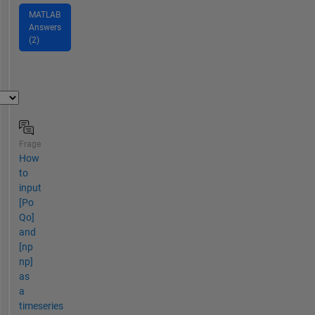
MATLAB
Answers
(2)
Frage
How
to
input
[Po
Qo]
and
[np
np]
as
a
timeseries