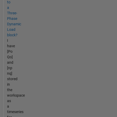
to
a
Three-
Phase
Dynamic
Load
block?
I
have
[Po
Qo]
and
[np
nq]
stored
in
the
workspace
as
a
timeseries