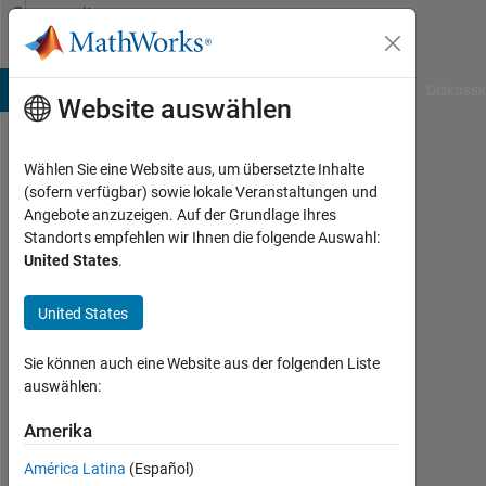
Weiter zum Inhalt
Community
Profile
B Answers
File Exchange
Cody
AI Chat Playground
Diskussi
Website auswählen
Wählen Sie eine Website aus, um übersetzte Inhalte
Nasser
(sofern verfügbar) sowie lokale Veranstaltungen und
Angebote anzuzeigen. Auf der Grundlage Ihres
Alqurishi
Standorts empfehlen wir Ihnen die folgende Auswahl:
United States
.
Last
seen:
etwa
United States
4
Jahre
Sie können auch eine Website aus der folgenden Liste
vor
auswählen:
|
Aktiv
Amerika
seit
América Latina
(Español)
2021