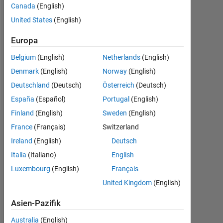
Canada
(English)
Followers:
United States
(English)
0
Europa
Following:
0
Belgium
(English)
Netherlands
(English)
Denmark
(English)
Norway
(English)
Follow
Deutschland
(Deutsch)
Österreich
(Deutsch)
España
(Español)
Portugal
(English)
Finland
(English)
Sweden
(English)
Dashboard
France
(Français)
Switzerland
Ireland
(English)
Deutsch
Statistik
Italia
(Italiano)
English
Luxembourg
(English)
Français
MATLAB Answers
United Kingdom
(English)
-2
-1
4
3
Asien-Pazifik
Australia
(English)
2