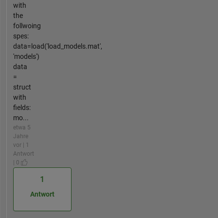
with
the
follwoing
spes:
data=load('load_models.mat',
'models')
data
=
struct
with
fields:
mo...
etwa 5
Jahre
vor | 1
Antwort
| 0
1
Antwort