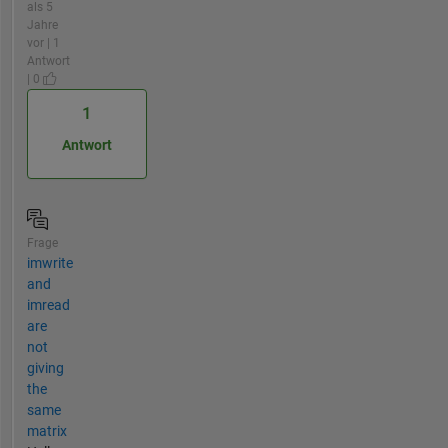
als 5
Jahre
vor | 1
Antwort
| 0
1
Antwort
Frage
imwrite
and
imread
are
not
giving
the
same
matrix