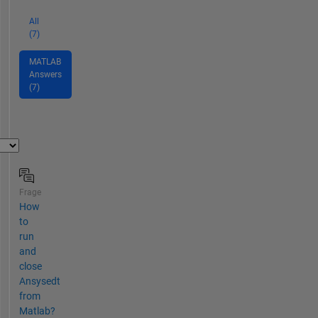
All
(7)
MATLAB
Answers
(7)
Frage
How
to
run
and
close
Ansysedt
from
Matlab?