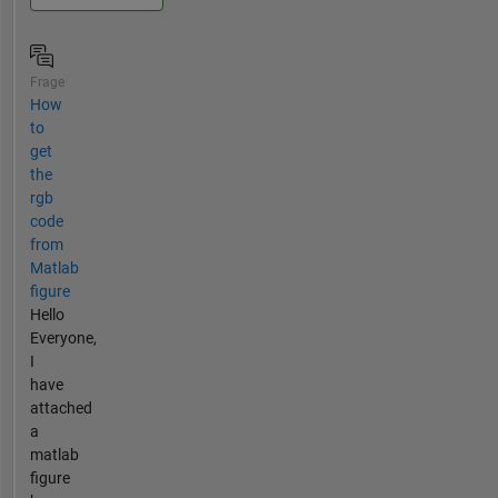
Frage
How
to
get
the
rgb
code
from
Matlab
figure
Hello
Everyone,
I
have
attached
a
matlab
figure