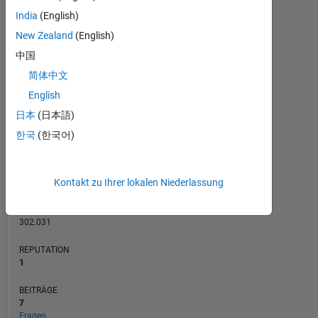
India
(English)
2
BEITRÄGE
New Zealand
(English)
L
中国
1
简体中文
English
0
日本
(日本語)
12/20
08/21
04/22
12/22
08/23
04/24
12/24
08/25
04/26
01/21
10/21
07/22
04/23
01/24
10/24
07/25
04/20
03/21
02/22
01/23
L
12/23
11/24
10/25
한국
(한국어)
ZEITACHSE
Kontakt zu Ihrer lokalen Niederlassung
RANG
28.196
of
302.031
REPUTATION
1
BEITRÄGE
7
Fragen