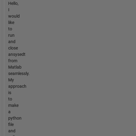
Hello,
I
would
like
to
run
and
close
ansysedt
from
Matlab
seamlessly.
My
approach
is
to
make
a
python
file
and