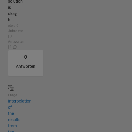
solution
is
okay,
b...
etwa 6
Jahre vor
| 0
Antworten
| 1
0
Antworten
Frage
Interpolation
of
the
results
from