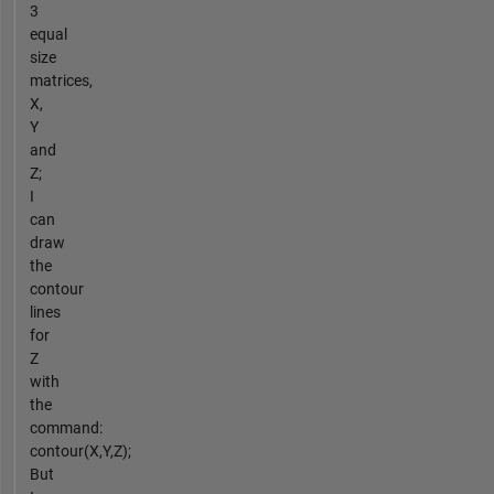
3
equal
size
matrices,
X,
Y
and
Z;
I
can
draw
the
contour
lines
for
Z
with
the
command:
contour(X,Y,Z);
But