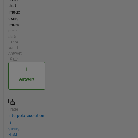
that
image
using
imrea...
mehr
als 5
Jahre
vor | 1
Antwort
| 0
1
Antwort
Frage
interpolatesolution
is
giving
NaN