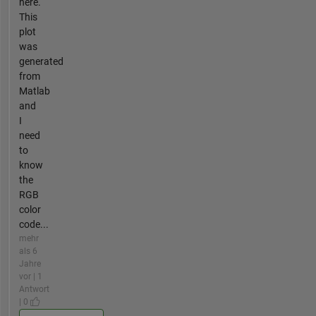
here.
This
plot
was
generated
from
Matlab
and
I
need
to
know
the
RGB
color
code...
mehr
als 6
Jahre
vor | 1
Antwort
| 0