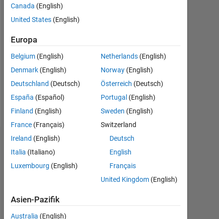
seit
Canada
(English)
2020
United States
(English)
Followers:
Europa
0
Belgium
(English)
Netherlands
(English)
Following:
Denmark
(English)
Norway
(English)
0
Deutschland
(Deutsch)
Österreich
(Deutsch)
España
(Español)
Portugal
(English)
Follow
Finland
(English)
Sweden
(English)
France
(Français)
Switzerland
Ireland
(English)
Deutsch
Dashboard
Italia
(Italiano)
English
Luxembourg
(English)
Français
Statistik
United Kingdom
(English)
MATLAB Answers
Asien-Pazifik
-2
-1
4
3
Australia
(English)