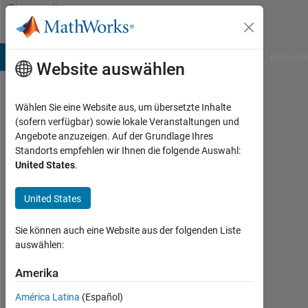
Weiter zum Inhalt
Community
Profile
B Answers
File Exchange
Cody
AI Chat Playground
Diskussi
Website auswählen
Wählen Sie eine Website aus, um übersetzte Inhalte
Khalid
(sofern verfügbar) sowie lokale Veranstaltungen und
Angebote anzuzeigen. Auf der Grundlage Ihres
Ibne
Standorts empfehlen wir Ihnen die folgende Auswahl:
United States
.
Masood
Last
United States
seen:
etwa
Sie können auch eine Website aus der folgenden Liste
4
auswählen:
Jahre
vor
Amerika
|
Aktiv
América Latina
(Español)