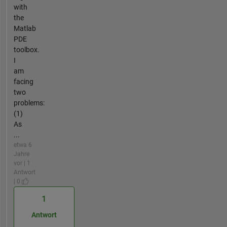
with
the
Matlab
PDE
toolbox.
I
am
facing
two
problems:
(1)
As
...
etwa 6
Jahre
vor | 1
Antwort
| 0
1
Antwort