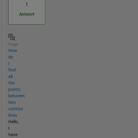
1
Antwort
Frage
How
do
I
find
all
the
points
between
two
contour
lines
Hello,
I
have